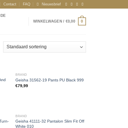
Contact
FAQ
Nieuwsbrief
NDE
0
WINKELWAGEN /
€
0,00
BRAND
And
Geisha 31562-19 Pants PU Black 999
€
79,99
gen
Toevoegen
aan
jst
wenslijst
BRAND
Turn-
Geisha 41111-32 Pantalon Slim Fit Off
White 010