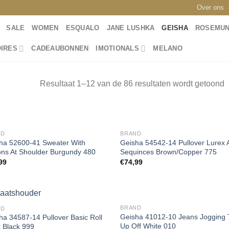
Over ons
SALE
WOMEN
ESQUALO
JANE LUSHKA
GEISHA
ROSEMU
IRES
CADEAUBONNEN
IMOTIONALS
MELANO
Resultaat 1–12 van de 86 resultaten wordt getoond
ND
BRAND
ha 52600-41 Sweater With
Geisha 54542-14 Pullover Lurex 
ons At Shoulder Burgundy 480
Sequinces Brown/Copper 775
Toevoegen
Toevoe
99
€
74,99
aan
aan
wenslijst
wensli
BRAND
ND
Geisha 41012-10 Jeans Jogging 
ha 34587-14 Pullover Basic Roll
Up Off White 010
 Black 999