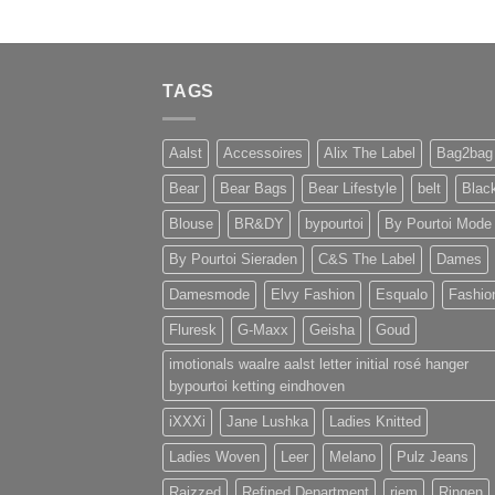
TAGS
Aalst
Accessoires
Alix The Label
Bag2bag
Bear
Bear Bags
Bear Lifestyle
belt
Blac
Blouse
BR&DY
bypourtoi
By Pourtoi Mode
By Pourtoi Sieraden
C&S The Label
Dames
Damesmode
Elvy Fashion
Esqualo
Fashio
Fluresk
G-Maxx
Geisha
Goud
imotionals waalre aalst letter initial rosé hanger
bypourtoi ketting eindhoven
iXXXi
Jane Lushka
Ladies Knitted
Ladies Woven
Leer
Melano
Pulz Jeans
Raizzed
Refined Department
riem
Ringen