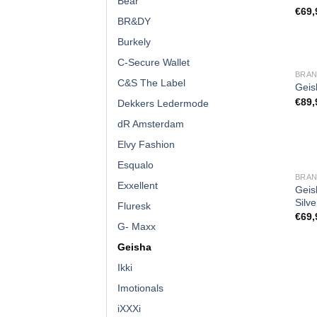
Bear
€
69,
BR&DY
Burkely
C-Secure Wallet
BRA
C&S The Label
Geis
€
89,
Dekkers Ledermode
dR Amsterdam
Elvy Fashion
Esqualo
BRA
Exxellent
Geis
Silv
Fluresk
€
69,
G- Maxx
Geisha
Ikki
Imotionals
iXXXi