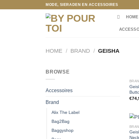
Ga
MODE, SIERADEN EN ACCESSOIRES
naar
HOME
inhoud
ACCESSO
HOME
/
BRAND
/
GEISHA
BROWSE
BRA
Geis
Accessoires
Butt
€
74,
Brand
Alix The Label
Bag2Bag
BRA
Baggyshop
Geis
Neck