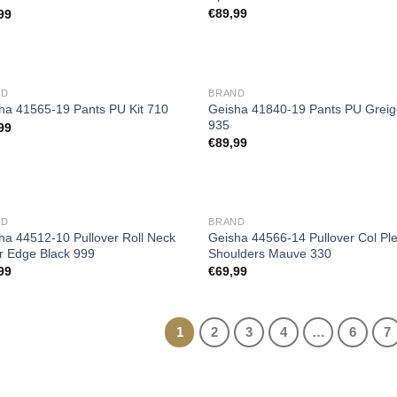
Toevoegen
Toevoe
€
89,99
99
aan
aan
wenslijst
wensli
ND
BRAND
Geisha 41840-19 Pants PU Grei
ha 41565-19 Pants PU Kit 710
935
99
Toevoegen
Toevoe
€
89,99
aan
aan
wenslijst
wensli
ND
BRAND
ha 44512-10 Pullover Roll Neck
Geisha 44566-14 Pullover Col Pl
er Edge Black 999
Shoulders Mauve 330
Toevoegen
Toevoe
99
€
69,99
aan
aan
wenslijst
wensli
1
2
3
4
…
6
7