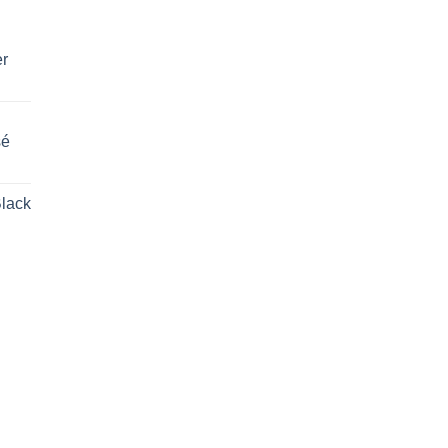
er
sé
lack