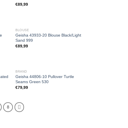
gen
Toevoegen
€
89,99
aan
jst
wenslijst
BLOUSE
ge
Geisha 43933-20 Blouse Black/Light
Sand 999
gen
Toevoegen
€
89,99
aan
jst
wenslijst
BRAND
eated
Geisha 44806-10 Pullover Turtle
Seams Green 530
gen
Toevoegen
€
79,99
aan
jst
wenslijst
8