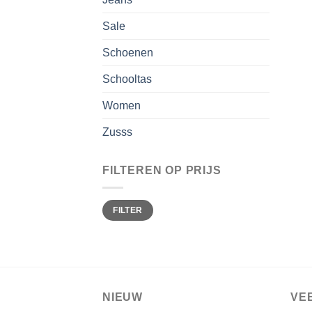
Sale
Schoenen
Schooltas
Women
Zusss
FILTEREN OP PRIJS
Min.
Max.
FILTER
prijs
prijs
NIEUW
VE