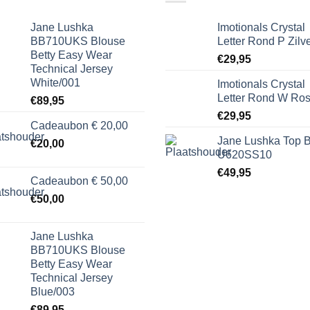
Jane Lushka
Imotionals Crystal
BB710UKS Blouse
Letter Rond P Zilv
Betty Easy Wear
€
29,95
Technical Jersey
White/001
Imotionals Crystal
Letter Rond W Ro
€
89,95
€
29,95
Cadeaubon € 20,00
Jane Lushka Top B
€
20,00
U620SS10
€
49,95
Cadeaubon € 50,00
€
50,00
Jane Lushka
BB710UKS Blouse
Betty Easy Wear
Technical Jersey
Blue/003
€
89,95