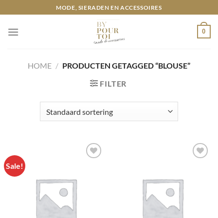
Ga
MODE, SIERADEN EN ACCESSOIRES
naar
inhoud
0
HOME
/
PRODUCTEN GETAGGED “BLOUSE”
FILTER
Sale!
Toevoegen
Toevoegen
aan
aan
wenslijst
wenslijst