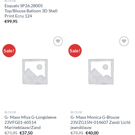
BLOUSE
Esqualo SP26.28005
Top/Blouse Balloon 3D Shell
Print Ecru 124
€
99,95
Sale!
Sale!
Toevoegen
Toevoegen
aan
aan
wenslijst
wenslijst
BLOUSE
BLOUSE
G- Maxx Miya G-Longsleeve
G- Maxx Monica G-Blouse
23VFG01-60514
23VZG15N-014607 Zand/ Licht
Marineblauw/Zand
jeansblauw
Oorspronkelijke
Huidige
Oorspronkelijke
Huidige
€
74,95
€
37,50
€
79,95
€
40,00