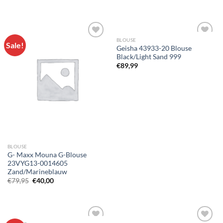
prijs
prijs
prijs
prijs
was:
is:
was:
is:
€74,95.
€37,50.
€79,95.
€40,00.
BLOUSE
Sale!
Geisha 43933-20 Blouse
Black/Light Sand 999
Toevoegen
Toevoegen
€
89,99
aan
aan
wenslijst
wenslijst
BLOUSE
G- Maxx Mouna G-Blouse
23VYG13-0014605
Zand/Marineblauw
Oorspronkelijke
Huidige
€
79,95
€
40,00
prijs
prijs
was:
is:
€79,95.
€40,00.