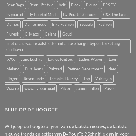
Bear Bags
Bear Lifestyle
belt
Black
Blouse
BR&DY
bypourtoi
By Pourtoi Mode
By Pourtoi Sieraden
C&S The Label
Dames
Damesmode
Elvy Fashion
Esqualo
Fashion
Fluresk
G-Maxx
Geisha
Goud
imotionals waalre aalst letter initial rosé hanger bypourtoi ketting
eindhoven
iXXXi
Jane Lushka
Ladies Knitted
Ladies Woven
Leer
Melano
Pulz Jeans
Raizzed
Refined Department
riem
Ringen
Rosemunde
Technical Jersey
Top
Vulringen
Waalre
www.bypourtoi.nl
Zilver
zonnenbrillen
Zusss
BLIJF OP DE HOOGTE
Wil je op de hoogte blijven van de laatste nieuws, de laatste
nieuwe trends en acties van ByPourToi? Schrijf je dan in voor