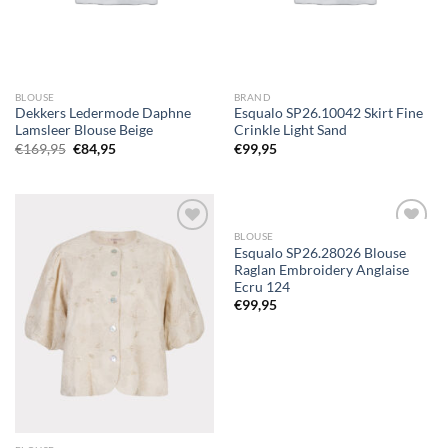
BLOUSE
BRAND
Dekkers Ledermode Daphne
Esqualo SP26.10042 Skirt Fine
Lamsleer Blouse Beige
Crinkle Light Sand
Oorspronkelijke
Huidige
€
169,95
€
84,95
€
99,95
prijs
prijs
was:
is:
€169,95.
€84,95.
BLOUSE
Esqualo SP26.28026 Blouse
Raglan Embroidery Anglaise
Toevoegen
Toevoegen
Ecru 124
aan
aan
€
99,95
wenslijst
wenslijst