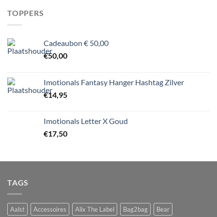
TOPPERS
Cadeaubon € 50,00
€
50,00
Imotionals Fantasy Hanger Hashtag Zilver
€
14,95
Imotionals Letter X Goud
€
17,50
TAGS
Aalst
Accessoires
Alix The Label
Bag2bag
Bear