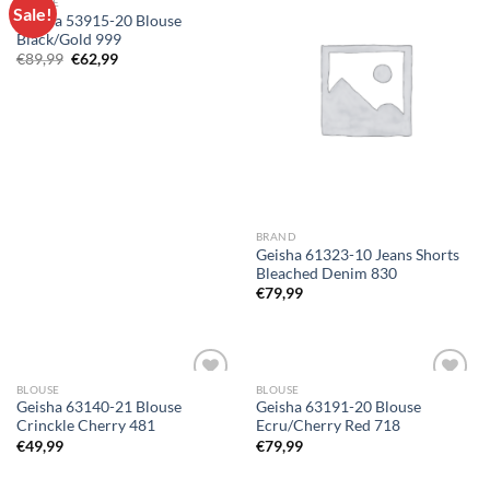
BLOUSE
Sale!
Geisha 53915-20 Blouse
Black/Gold 999
Toevoegen
Toevoegen
Oorspronkelijke
Huidige
€
89,99
€
62,99
aan
aan
prijs
prijs
wenslijst
wenslijst
was:
is:
€89,99.
€62,99.
BRAND
Geisha 61323-10 Jeans Shorts
Bleached Denim 830
€
79,99
BLOUSE
BLOUSE
Geisha 63140-21 Blouse
Geisha 63191-20 Blouse
Crinckle Cherry 481
Ecru/Cherry Red 718
Toevoegen
Toevoegen
€
49,99
€
79,99
aan
aan
wenslijst
wenslijst