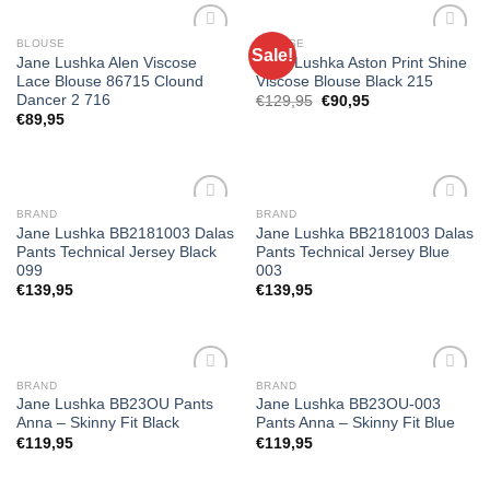
BLOUSE
BLOUSE
Sale!
Jane Lushka Alen Viscose
Jane Lushka Aston Print Shine
Lace Blouse 86715 Clound
Viscose Blouse Black 215
Toevoegen
Toevoegen
Dancer 2 716
Oorspronkelijke
Huidige
€
129,95
€
90,95
aan
aan
prijs
prijs
€
89,95
wenslijst
wenslijst
was:
is:
€129,95.
€90,95.
BRAND
BRAND
Jane Lushka BB2181003 Dalas
Jane Lushka BB2181003 Dalas
Pants Technical Jersey Black
Pants Technical Jersey Blue
Toevoegen
Toevoegen
099
003
aan
aan
€
139,95
€
139,95
wenslijst
wenslijst
BRAND
BRAND
Jane Lushka BB23OU Pants
Jane Lushka BB23OU-003
Anna – Skinny Fit Black
Pants Anna – Skinny Fit Blue
Toevoegen
Toevoegen
€
119,95
€
119,95
aan
aan
wenslijst
wenslijst