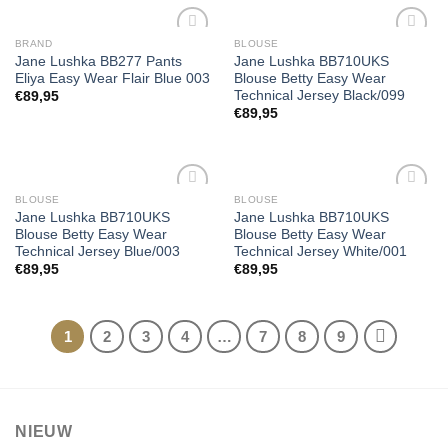
BRAND
BLOUSE
Jane Lushka BB277 Pants
Jane Lushka BB710UKS
Eliya Easy Wear Flair Blue 003
Blouse Betty Easy Wear
Toevoegen
Toevoegen
Technical Jersey Black/099
€
89,95
aan
aan
€
89,95
wenslijst
wenslijst
BLOUSE
BLOUSE
Jane Lushka BB710UKS
Jane Lushka BB710UKS
Blouse Betty Easy Wear
Blouse Betty Easy Wear
Toevoegen
Toevoegen
Technical Jersey Blue/003
Technical Jersey White/001
aan
aan
€
89,95
€
89,95
wenslijst
wenslijst
1
2
3
4
…
7
8
9
NIEUW