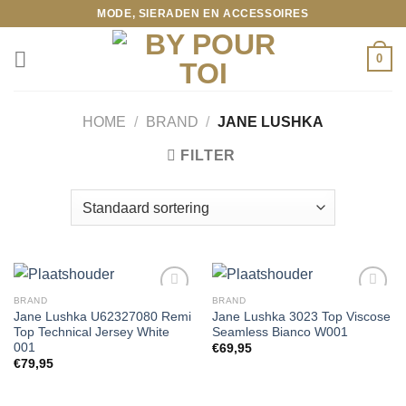
Ga
MODE, SIERADEN EN ACCESSOIRES
naar
inhoud
0
HOME
/
BRAND
/
JANE LUSHKA
FILTER
BRAND
BRAND
Jane Lushka U62327080 Remi
Jane Lushka 3023 Top Viscose
Top Technical Jersey White
Seamless Bianco W001
Toevoegen
Toevoegen
001
€
69,95
aan
aan
€
79,95
wenslijst
wenslijst