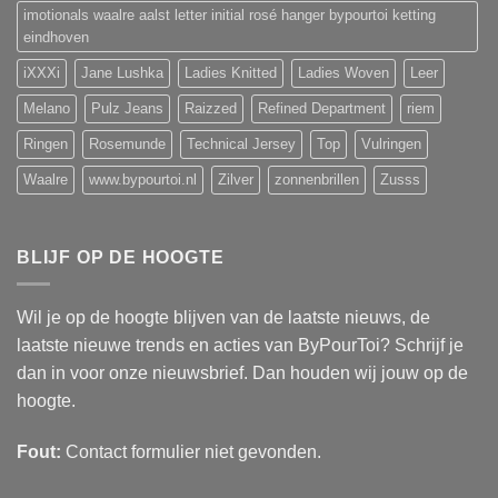
imotionals waalre aalst letter initial rosé hanger bypourtoi ketting
eindhoven
iXXXi
Jane Lushka
Ladies Knitted
Ladies Woven
Leer
Melano
Pulz Jeans
Raizzed
Refined Department
riem
Ringen
Rosemunde
Technical Jersey
Top
Vulringen
Waalre
www.bypourtoi.nl
Zilver
zonnenbrillen
Zusss
BLIJF OP DE HOOGTE
Wil je op de hoogte blijven van de laatste nieuws, de
laatste nieuwe trends en acties van ByPourToi? Schrijf je
dan in voor onze nieuwsbrief. Dan houden wij jouw op de
hoogte.
Fout:
Contact formulier niet gevonden.