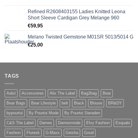
Refined R2608403155 Ladies Knitted Leona
Short Sleeve Cardigan Grey Melange 960
€
59,95
Melano Twisted Gemstone M01SR 5013/5014 G
€
25,00
TAGS
Aalst
Accessoires
Alix The Label
Bag2bag
Bear
Bear Bags
Bear Lifestyle
belt
Black
Blouse
BR&DY
bypourtoi
By Pourtoi Mode
By Pourtoi Sieraden
C&S The Label
Dames
Damesmode
Elvy Fashion
Esqualo
Fashion
Fluresk
G-Maxx
Geisha
Goud