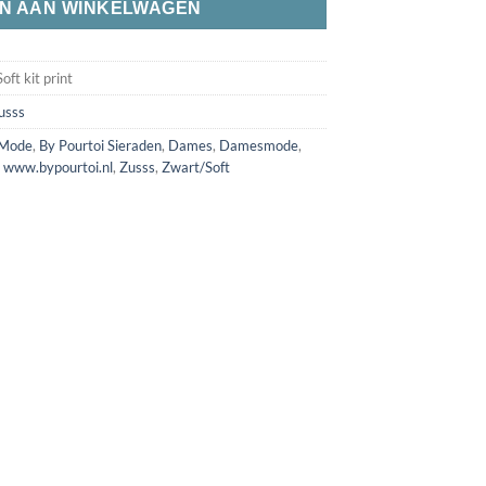
N AAN WINKELWAGEN
t kit print
usss
 Mode
,
By Pourtoi Sieraden
,
Dames
,
Damesmode
,
,
www.bypourtoi.nl
,
Zusss
,
Zwart/Soft