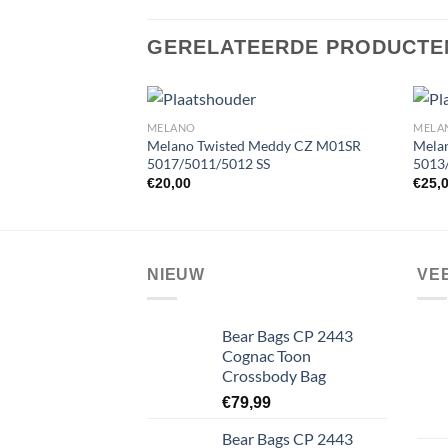
GERELATEERDE PRODUCTE
MELANO
MELA
Melano Twisted Meddy CZ M01SR
Mela
5017/5011/5012 SS
5013
Toevoegen
€
20,00
€
25,
aan
wenslijst
NIEUW
VE
Bear Bags CP 2443
Cognac Toon
Crossbody Bag
€
79,99
Bear Bags CP 2443