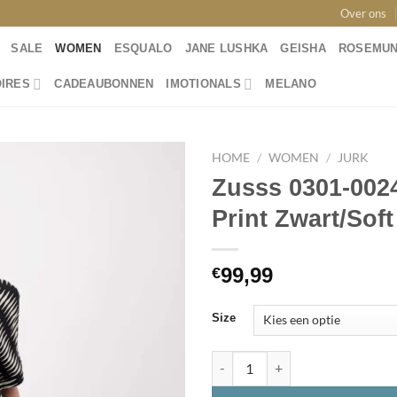
Over ons
SALE
WOMEN
ESQUALO
JANE LUSHKA
GEISHA
ROSEMU
IRES
CADEAUBONNEN
IMOTIONALS
MELANO
HOME
/
WOMEN
/
JURK
Zusss 0301-0024
Print Zwart/Soft 
Toevoegen
aan
wenslijst
99,99
€
Size
Zusss 0301-0024 Jurk met Grafi