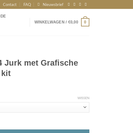
Contact
FAQ
Nieuwsbrief
NDE
0
WINKELWAGEN /
€
0,00
 Jurk met Grafische
kit
WISSEN
sche Print Zwart/Soft kit aantal