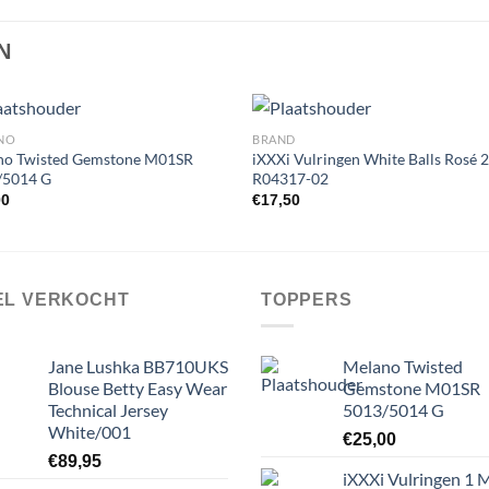
N
NO
BRAND
no Twisted Gemstone M01SR
iXXXi Vulringen White Balls Rosé
/5014 G
R04317-02
Toevoegen
Toevoe
00
€
17,50
aan
aan
wenslijst
wenslij
EL VERKOCHT
TOPPERS
Jane Lushka BB710UKS
Melano Twisted
Blouse Betty Easy Wear
Gemstone M01SR
Technical Jersey
5013/5014 G
White/001
€
25,00
€
89,95
iXXXi Vulringen 1