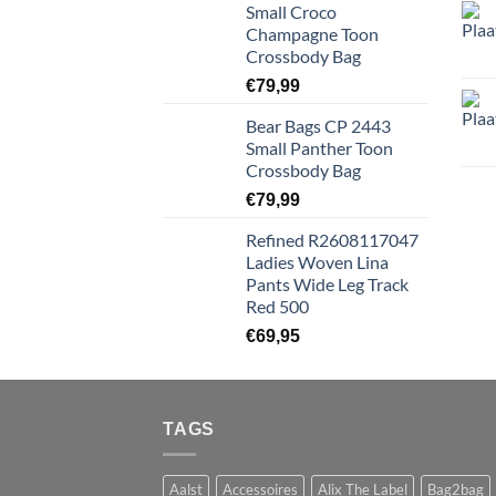
Small Croco
Champagne Toon
Crossbody Bag
€
79,99
Bear Bags CP 2443
Small Panther Toon
Crossbody Bag
€
79,99
Refined R2608117047
Ladies Woven Lina
Pants Wide Leg Track
Red 500
€
69,95
TAGS
Aalst
Accessoires
Alix The Label
Bag2bag