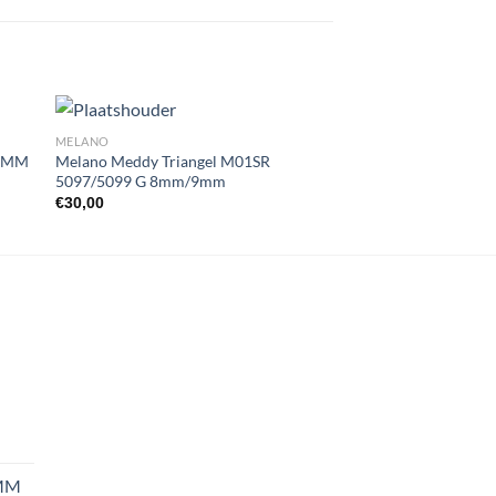
MELANO
BRAND
 2MM
Melano Meddy Triangel M01SR
iXXXi Vulringen San
5097/5099 G 8mm/9mm
R04701-03
gen
Toevoegen
€
30,00
€
15,00
aan
st
wenslijst
 MM