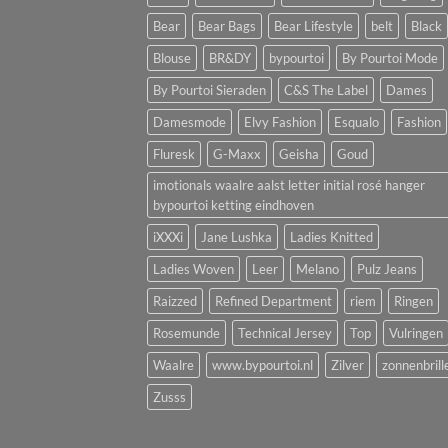
Bear
Bear Bags
Bear Lifestyle
belt
Black
Blouse
BR&DY
bypourtoi
By Pourtoi Mode
By Pourtoi Sieraden
C&S The Label
Dames
Damesmode
Elvy Fashion
Esqualo
Fashion
Fluresk
G-Maxx
Geisha
Goud
imotionals waalre aalst letter initial rosé hanger
bypourtoi ketting eindhoven
iXXXi
Jane Lushka
Ladies Knitted
Ladies Woven
Leer
Melano
Pulz Jeans
Raizzed
Refined Department
riem
Ringen
Rosemunde
Technical Jersey
Top
Vulringen
Waalre
www.bypourtoi.nl
Zilver
zonnenbrill
Zusss