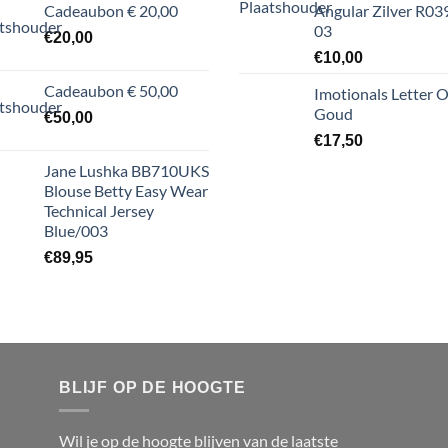
Cadeaubon € 20,00
Angular Zilver R03
03
€
20,00
€
10,00
Cadeaubon € 50,00
Imotionals Letter 
Goud
€
50,00
€
17,50
Jane Lushka BB710UKS
Blouse Betty Easy Wear
Technical Jersey
Blue/003
€
89,95
BLIJF OP DE HOOGTE
Wil je op de hoogte blijven van de laatste