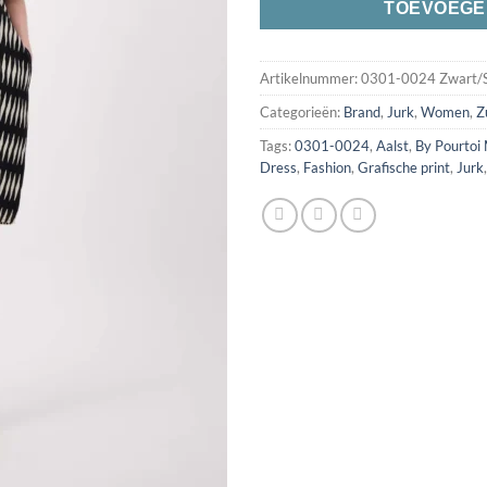
TOEVOEGE
Artikelnummer:
0301-0024 Zwart/Sof
Categorieën:
Brand
,
Jurk
,
Women
,
Z
Tags:
0301-0024
,
Aalst
,
By Pourtoi
Dress
,
Fashion
,
Grafische print
,
Jurk