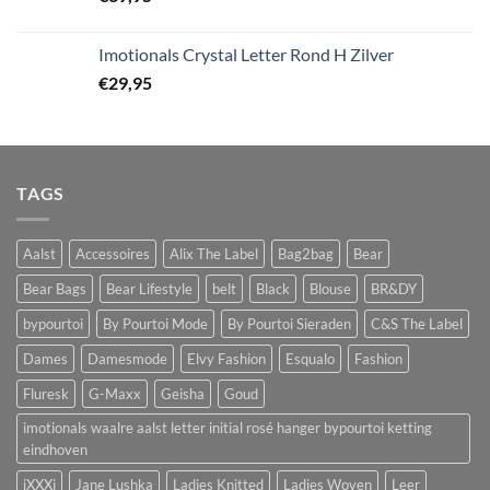
Imotionals Crystal Letter Rond H Zilver
€
29,95
TAGS
Aalst
Accessoires
Alix The Label
Bag2bag
Bear
Bear Bags
Bear Lifestyle
belt
Black
Blouse
BR&DY
bypourtoi
By Pourtoi Mode
By Pourtoi Sieraden
C&S The Label
Dames
Damesmode
Elvy Fashion
Esqualo
Fashion
Fluresk
G-Maxx
Geisha
Goud
imotionals waalre aalst letter initial rosé hanger bypourtoi ketting
eindhoven
iXXXi
Jane Lushka
Ladies Knitted
Ladies Woven
Leer