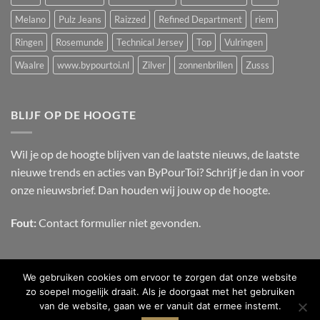
Melano
Pulz Jeans
Raizzed
Refined Department
riem
Ringen
Rosemunde
Technical Jersey
Top
Vulringen
Waalre
www.bypourtoi.nl
Zilver
zonnenbrillen
Zusss
BLIJF OP DE HOOGTE
Wil je op de hoogte blijven van de laatste nieuws, de laatste
nieuwe trends en acties van ByPourToi? Schrijf je dan in voor
onze nieuwsbrief. Dan houden wij jouw op de hoogte.
Fout:
Contact formulier niet gevonden.
We gebruiken cookies om ervoor te zorgen dat onze website
zo soepel mogelijk draait. Als je doorgaat met het gebruiken
van de website, gaan we er vanuit dat ermee instemt.
OVER ONS
CONTACT
FAQ