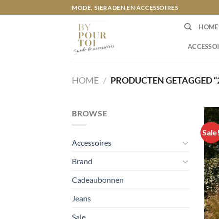
Ga
MODE, SIERADEN EN ACCESSOIRES
naar
HOME
inhoud
ACCESSOI
HOME
/
PRODUCTEN GETAGGED “2
BROWSE
Sale
Accessoires
Brand
Cadeaubonnen
Jeans
Sale