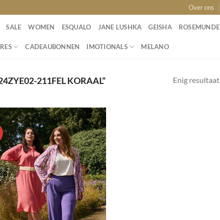
Over ons
SALE
WOMEN
ESQUALO
JANE LUSHKA
GEISHA
ROSEMUNDE
RES
CADEAUBONNEN
IMOTIONALS
MELANO
Enig resultaat
4ZYE02-211FEL KORAAL”
!
Toevoegen
aan
wenslijst