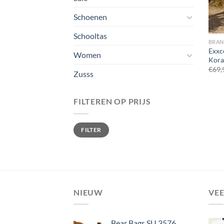
Schoenen
Schooltas
BRA
Exxc
Women
Kora
€
69,
Zusss
FILTEREN OP PRIJS
Min.
Max.
FILTER
prijs
prijs
NIEUW
VE
Bear Bags SU 3576