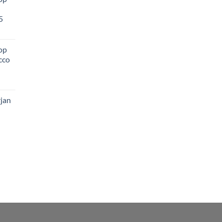
5
op
cco
jan