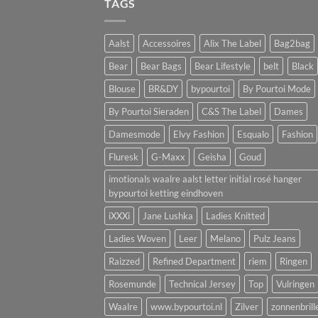
TAGS
Aalst
Accessoires
Alix The Label
Bag2bag
Bear
Bear Bags
Bear Lifestyle
belt
Black
Blouse
BR&DY
bypourtoi
By Pourtoi Mode
By Pourtoi Sieraden
C&S The Label
Dames
Damesmode
Elvy Fashion
Esqualo
Fashion
Fluresk
G-Maxx
Geisha
Goud
imotionals waalre aalst letter initial rosé hanger
bypourtoi ketting eindhoven
iXXXi
Jane Lushka
Ladies Knitted
Ladies Woven
Leer
Melano
Pulz Jeans
Raizzed
Refined Department
riem
Ringen
Rosemunde
Technical Jersey
Top
Vulringen
Waalre
www.bypourtoi.nl
Zilver
zonnenbrill