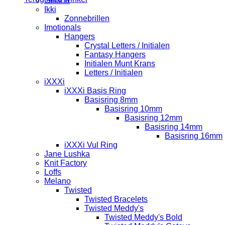
Geisha
Ikki
Zonnebrillen
Imotionals
Hangers
Crystal Letters / Initialen
Fantasy Hangers
Initialen Munt Krans
Letters / Initialen
iXXXi
iXXXi Basis Ring
Basisring 8mm
Basisring 10mm
Basisring 12mm
Basisring 14mm
Basisring 16mm
iXXXi Vul Ring
Jane Lushka
Knit Factory
Loffs
Melano
Twisted
Twisted Bracelets
Twisted Meddy's
Twisted Meddy's Bold