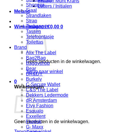
Initialen Munt Krans
Shopper
Letters / Initialen
Sjaal
Melano
Strandlaken
Strap
Tashanger
Winkelwagen /
€
0,00
0
Tassen
Telefoontasje
Toilettas
Brand
Alix The Label
Bag2Bag
Geen producten in de winkelwagen.
Baggyshop
Bear
Terug naar winkel
BR&DY
Burkely
0
C-Secure Wallet
Winkelwagen
C&S The Label
Dekkers Ledermode
dR Amsterdam
Elvy Fashion
Esqualo
Exxellent
Geen producten in de winkelwagen.
Fluresk
G- Maxx
Terug naar winkel