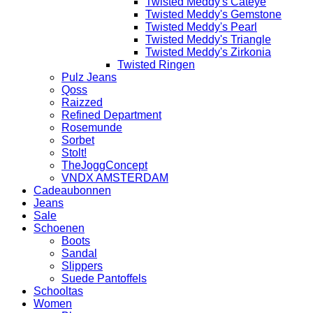
Twisted Meddy's Cateye
Twisted Meddy's Gemstone
Twisted Meddy's Pearl
Twisted Meddy's Triangle
Twisted Meddy's Zirkonia
Twisted Ringen
Pulz Jeans
Qoss
Raizzed
Refined Department
Rosemunde
Sorbet
Stolt!
TheJoggConcept
VNDX AMSTERDAM
Cadeaubonnen
Jeans
Sale
Schoenen
Boots
Sandal
Slippers
Suede Pantoffels
Schooltas
Women