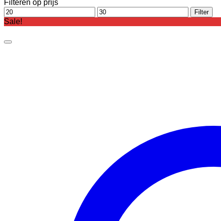
Filteren op prijs
Min.
Max.
Filter
prijs
prijs
Sale!