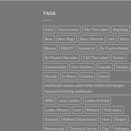
TAGS
Aalst
Accessoires
Alix The Label
Bag2bag
Bear
Bear Bags
Bear Lifestyle
belt
Black
Blouse
BR&DY
bypourtoi
By Pourtoi Mode
By Pourtoi Sieraden
C&S The Label
Dames
Damesmode
Elvy Fashion
Esqualo
Fashion
Fluresk
G-Maxx
Geisha
Goud
imotionals waalre aalst letter initial rosé hanger
bypourtoi ketting eindhoven
iXXXi
Jane Lushka
Ladies Knitted
Ladies Woven
Leer
Melano
Pulz Jeans
Raizzed
Refined Department
riem
Ringen
Rosemunde
Technical Jersey
Top
Vulringen