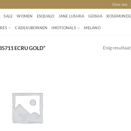
Over ons
SALE
WOMEN
ESQUALO
JANE LUSHKA
GEISHA
ROSEMUNDE
RES
CADEAUBONNEN
IMOTIONALS
MELANO
Enig resultaat
5711 ECRU GOLD”
Toevoegen
aan
wenslijst