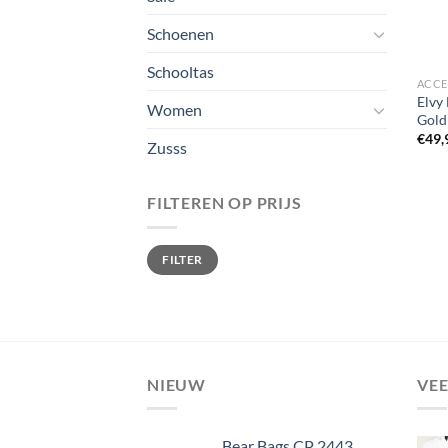
Schoenen
Schooltas
ACCE
Elvy
Women
Gold
€
49,
Zusss
FILTEREN OP PRIJS
Min.
Max.
FILTER
prijs
prijs
NIEUW
VE
Bear Bags CP 2443