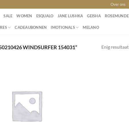
Over ons
SALE
WOMEN
ESQUALO
JANE LUSHKA
GEISHA
ROSEMUNDE
RES
CADEAUBONNEN
IMOTIONALS
MELANO
Enig resultaat
0210426 WINDSURFER 154031”
Toevoegen
aan
wenslijst