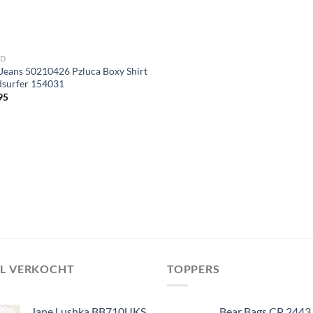
ND
 Jeans 50210426 Pzluca Boxy Shirt
surfer 154031
95
EL VERKOCHT
TOPPERS
Jane Lushka BB710UKS
Bear Bags CP 2443