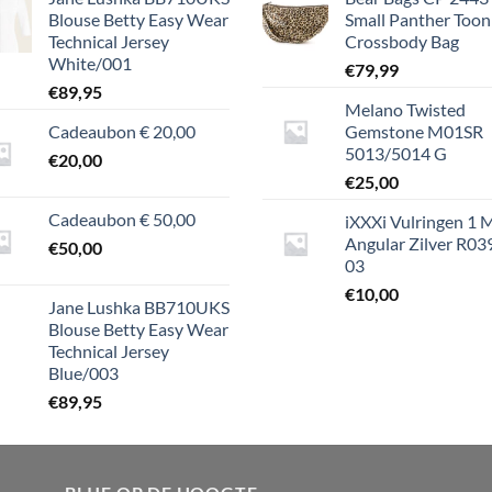
Blouse Betty Easy Wear
Small Panther Toon
Technical Jersey
Crossbody Bag
White/001
€
79,99
€
89,95
Melano Twisted
Cadeaubon € 20,00
Gemstone M01SR
5013/5014 G
€
20,00
€
25,00
Cadeaubon € 50,00
iXXXi Vulringen 1
Angular Zilver R03
€
50,00
03
€
10,00
Jane Lushka BB710UKS
Blouse Betty Easy Wear
Technical Jersey
Blue/003
€
89,95