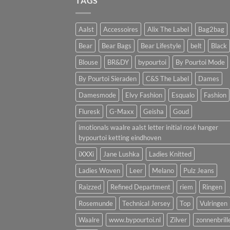
TAGS
Aalst
Accessoires
Alix The Label
Bag2bag
Bear
Bear Bags
Bear Lifestyle
belt
Black
Blouse
BR&DY
bypourtoi
By Pourtoi Mode
By Pourtoi Sieraden
C&S The Label
Dames
Damesmode
Elvy Fashion
Esqualo
Fashion
Fluresk
G-Maxx
Geisha
Goud
imotionals waalre aalst letter initial rosé hanger
bypourtoi ketting eindhoven
iXXXi
Jane Lushka
Ladies Knitted
Ladies Woven
Leer
Melano
Pulz Jeans
Raizzed
Refined Department
riem
Ringen
Rosemunde
Technical Jersey
Top
Vulringen
Waalre
www.bypourtoi.nl
Zilver
zonnenbrill