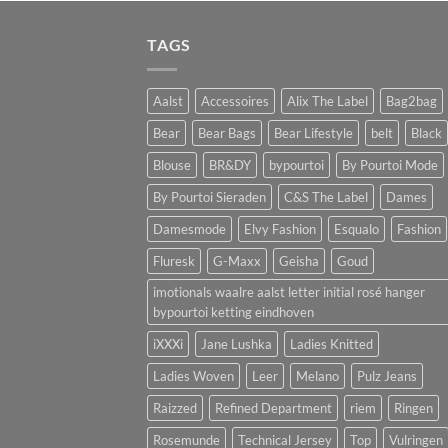
TAGS
Aalst
Accessoires
Alix The Label
Bag2bag
Bear
Bear Bags
Bear Lifestyle
belt
Black
Blouse
BR&DY
bypourtoi
By Pourtoi Mode
By Pourtoi Sieraden
C&S The Label
Dames
Damesmode
Elvy Fashion
Esqualo
Fashion
Fluresk
G-Maxx
Geisha
Goud
imotionals waalre aalst letter initial rosé hanger
bypourtoi ketting eindhoven
iXXXi
Jane Lushka
Ladies Knitted
Ladies Woven
Leer
Melano
Pulz Jeans
Raizzed
Refined Department
riem
Ringen
Rosemunde
Technical Jersey
Top
Vulringen