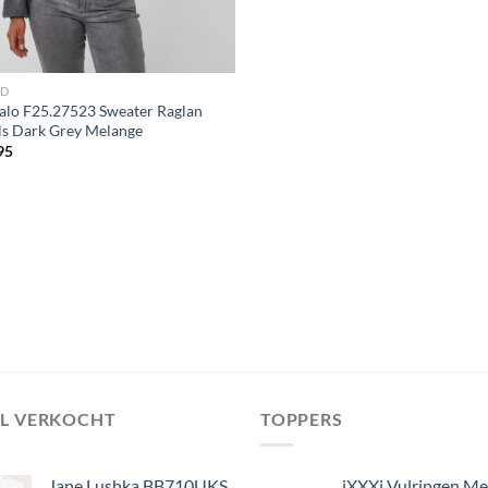
ND
alo F25.27523 Sweater Raglan
ls Dark Grey Melange
95
EL VERKOCHT
TOPPERS
Jane Lushka BB710UKS
iXXXi Vulringen M