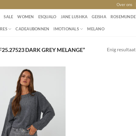
Over ons
SALE
WOMEN
ESQUALO
JANE LUSHKA
GEISHA
ROSEMUNDE
RES
CADEAUBONNEN
IMOTIONALS
MELANO
Enig resultaat
25.27523 DARK GREY MELANGE”
Toevoegen
aan
wenslijst