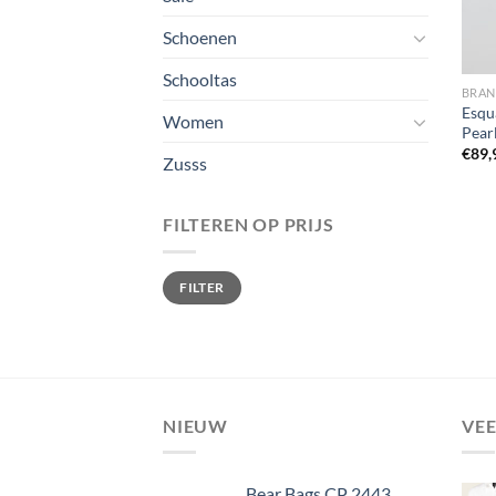
Schoenen
Schooltas
BRA
Esqu
Women
Pear
€
89,
Zusss
FILTEREN OP PRIJS
Min.
Max.
FILTER
prijs
prijs
NIEUW
VE
Bear Bags CP 2443