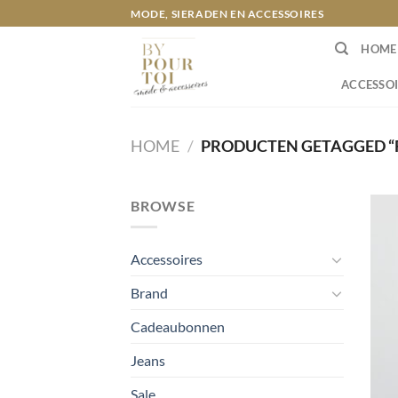
Ga
MODE, SIERADEN EN ACCESSOIRES
naar
HOME
inhoud
ACCESSOI
HOME
/
PRODUCTEN GETAGGED “F
BROWSE
Accessoires
Brand
Cadeaubonnen
Jeans
Sale