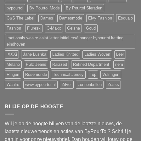
bypourtoi
By Pourtoi Mode
By Pourtoi Sieraden
C&S The Label
Dames
Damesmode
Elvy Fashion
Esqualo
Fashion
Fluresk
G-Maxx
Geisha
Goud
imotionals waalre aalst letter initial rosé hanger bypourtoi ketting
eindhoven
iXXXi
Jane Lushka
Ladies Knitted
Ladies Woven
Leer
Melano
Pulz Jeans
Raizzed
Refined Department
riem
Ringen
Rosemunde
Technical Jersey
Top
Vulringen
Waalre
www.bypourtoi.nl
Zilver
zonnenbrillen
Zusss
BLIJF OP DE HOOGTE
Wil je op de hoogte blijven van de laatste nieuws, de
laatste nieuwe trends en acties van ByPourToi? Schrijf je
dan in voor onze nieuwsbrief. Dan houden wij jouw op de