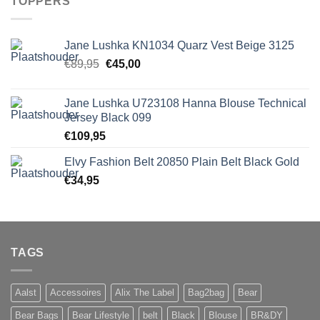
TOPPERS
Jane Lushka KN1034 Quarz Vest Beige 3125
Oorspronkelijke
Huidige
€
89,95
€
45,00
prijs
prijs
was:
is:
Jane Lushka U723108 Hanna Blouse Technical
€89,95.
€45,00.
Jersey Black 099
€
109,95
Elvy Fashion Belt 20850 Plain Belt Black Gold
€
34,95
TAGS
Aalst
Accessoires
Alix The Label
Bag2bag
Bear
Bear Bags
Bear Lifestyle
belt
Black
Blouse
BR&DY