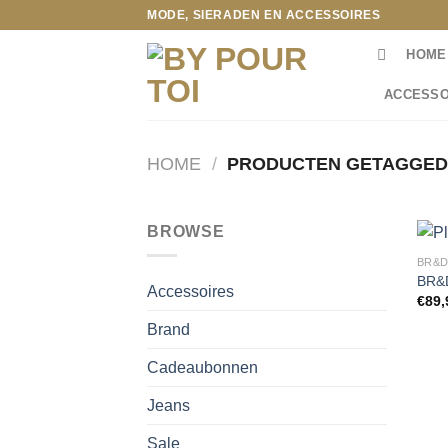
Ga
MODE, SIERADEN EN ACCESSOIRES
naar
HOME
inhoud
ACCESSO
HOME
/
PRODUCTEN GETAGGED “
BROWSE
BR&
BR&D
Accessoires
€
89,
Brand
Cadeaubonnen
Jeans
Sale