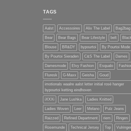
TAGS
Aalst
Accessoires
Alix The Label
Bag2bag
Bear
Bear Bags
Bear Lifestyle
belt
Blac
Blouse
BR&DY
bypourtoi
By Pourtoi Mode
By Pourtoi Sieraden
C&S The Label
Dames
Damesmode
Elvy Fashion
Esqualo
Fashio
Fluresk
G-Maxx
Geisha
Goud
imotionals waalre aalst letter initial rosé hanger
bypourtoi ketting eindhoven
iXXXi
Jane Lushka
Ladies Knitted
Ladies Woven
Leer
Melano
Pulz Jeans
Raizzed
Refined Department
riem
Ringen
Rosemunde
Technical Jersey
Top
Vulringe