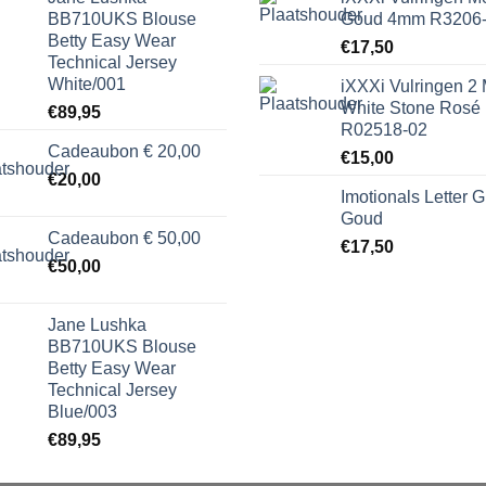
BB710UKS Blouse
Goud 4mm R3206
Betty Easy Wear
€
17,50
Technical Jersey
White/001
iXXXi Vulringen 2
White Stone Rosé
€
89,95
R02518-02
Cadeaubon € 20,00
€
15,00
€
20,00
Imotionals Letter G
Goud
Cadeaubon € 50,00
€
17,50
€
50,00
Jane Lushka
BB710UKS Blouse
Betty Easy Wear
Technical Jersey
Blue/003
€
89,95