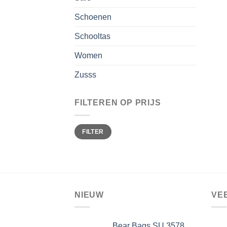
Schoenen
Schooltas
Women
Zusss
FILTEREN OP PRIJS
Min.
Max.
FILTER
prijs
prijs
NIEUW
VE
Bear Bags SU 3578