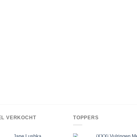
EL VERKOCHT
TOPPERS
Jane Lushka
iXXXi Vulringen M