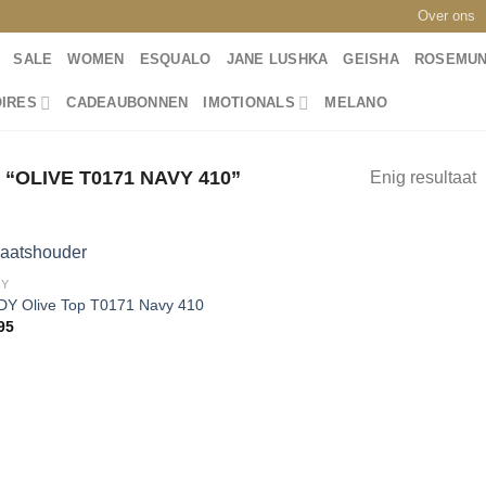
Over ons
SALE
WOMEN
ESQUALO
JANE LUSHKA
GEISHA
ROSEMU
IRES
CADEAUBONNEN
IMOTIONALS
MELANO
OLIVE T0171 NAVY 410”
Enig resultaat
DY
Y Olive Top T0171 Navy 410
95
Toevoegen
aan
wenslijst