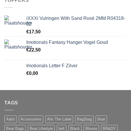
TOPPERS
iXXXi Vulringen With Sand Rosé 2MM R04318-
02
€
17,50
Imotionals Fantasy Hanger Vogel Goud
€
22,50
Imotionals Letter F Zilver
€
0,00
TAGS
Aalst
Accessoires
Alix The Label
Bag2bag
Bear
Bear Bags
Bear Lifestyle
belt
Black
Blouse
BR&DY