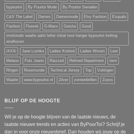
bypourtoi
By Pourtoi Mode
By Pourtoi Sieraden
C&S The Label
Dames
Damesmode
Elvy Fashion
Esqualo
Fashion
Fluresk
G-Maxx
Geisha
Goud
imotionals waalre aalst letter initial rosé hanger bypourtoi ketting
eindhoven
iXXXi
Jane Lushka
Ladies Knitted
Ladies Woven
Leer
Melano
Pulz Jeans
Raizzed
Refined Department
riem
Ringen
Rosemunde
Technical Jersey
Top
Vulringen
Waalre
www.bypourtoi.nl
Zilver
zonnenbrillen
Zusss
BLIJF OP DE HOOGTE
Wil je op de hoogte blijven van de laatste nieuws, de
laatste nieuwe trends en acties van ByPourToi? Schrijf je
dan in voor onze nieuwsbrief. Dan houden wij jouw op de