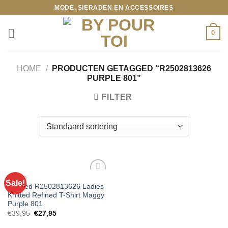
Ga
MODE, SIERADEN EN ACCESSOIRES
naar
inhoud
0
HOME
/
PRODUCTEN GETAGGED “R2502813626
PURPLE 801”
FILTER
BRAND
Sale!
Refined R2502813626 Ladies
Knitted Refined T-Shirt Maggy
Toevoegen
Purple 801
aan
Oorspronkelijke
Huidige
€
39,95
€
27,95
wenslijst
prijs
prijs
was:
is: