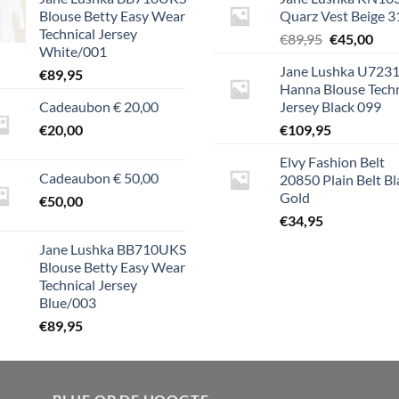
Blouse Betty Easy Wear
Quarz Vest Beige 
Technical Jersey
Oorspronke
Hui
€
89,95
€
45,00
White/001
prijs
prijs
Jane Lushka U723
€
89,95
was:
is:
Hanna Blouse Techn
€89,95.
€45,
Cadeaubon € 20,00
Jersey Black 099
€
20,00
€
109,95
Elvy Fashion Belt
Cadeaubon € 50,00
20850 Plain Belt Bl
Gold
€
50,00
€
34,95
Jane Lushka BB710UKS
Blouse Betty Easy Wear
Technical Jersey
Blue/003
€
89,95