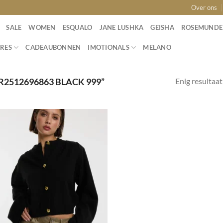
Over ons
SALE
WOMEN
ESQUALO
JANE LUSHKA
GEISHA
ROSEMUNDE
RES
CADEAUBONNEN
IMOTIONALS
MELANO
Enig resultaat
2512696863 BLACK 999”
Toevoegen
aan
wenslijst