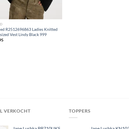
ND
ned R2512696863 Ladies Knitted
sized Vest Lindy Black 999
95
EL VERKOCHT
TOPPERS
Jane Lushka BB710UKS
Jane Lushka KN10