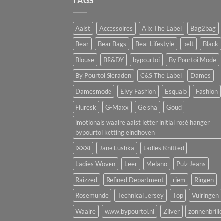
TAGS
Aalst
Accessoires
Alix The Label
Bag2bag
Bear
Bear Bags
Bear Lifestyle
belt
Black
Blouse
BR&DY
bypourtoi
By Pourtoi Mode
By Pourtoi Sieraden
C&S The Label
Dames
Damesmode
Elvy Fashion
Esqualo
Fashion
Fluresk
G-Maxx
Geisha
Goud
imotionals waalre aalst letter initial rosé hanger
bypourtoi ketting eindhoven
iXXXi
Jane Lushka
Ladies Knitted
Ladies Woven
Leer
Melano
Pulz Jeans
Raizzed
Refined Department
riem
Ringen
Rosemunde
Technical Jersey
Top
Vulringen
Waalre
www.bypourtoi.nl
Zilver
zonnenbrill