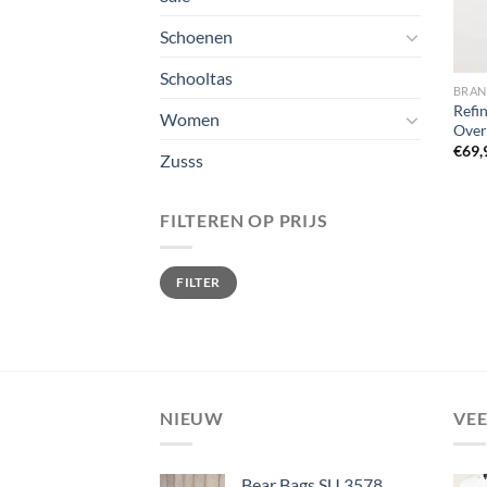
Schoenen
Schooltas
BRA
Refi
Women
Over
€
69,
Zusss
FILTEREN OP PRIJS
Min.
Max.
FILTER
prijs
prijs
NIEUW
VE
Bear Bags SU 3578