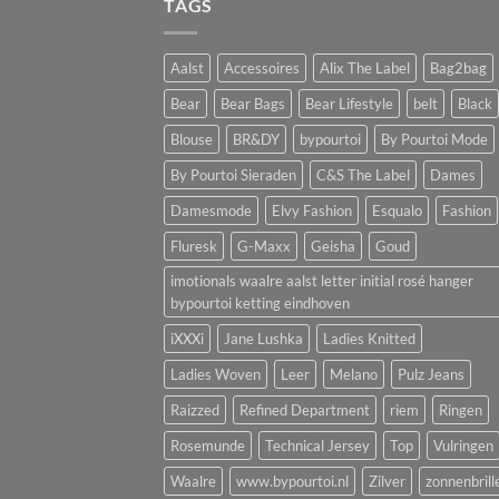
TAGS
Aalst
Accessoires
Alix The Label
Bag2bag
Bear
Bear Bags
Bear Lifestyle
belt
Black
Blouse
BR&DY
bypourtoi
By Pourtoi Mode
By Pourtoi Sieraden
C&S The Label
Dames
Damesmode
Elvy Fashion
Esqualo
Fashion
Fluresk
G-Maxx
Geisha
Goud
imotionals waalre aalst letter initial rosé hanger
bypourtoi ketting eindhoven
iXXXi
Jane Lushka
Ladies Knitted
Ladies Woven
Leer
Melano
Pulz Jeans
Raizzed
Refined Department
riem
Ringen
Rosemunde
Technical Jersey
Top
Vulringen
Waalre
www.bypourtoi.nl
Zilver
zonnenbrill