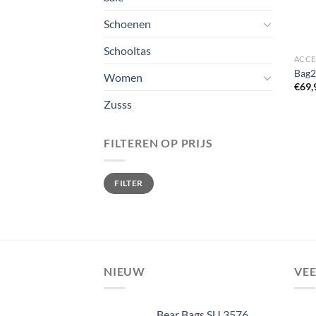
Schoenen
Schooltas
ACCE
Bag2
Women
€
69,
Zusss
FILTEREN OP PRIJS
Min.
Max.
FILTER
prijs
prijs
NIEUW
VE
Bear Bags SU 3576