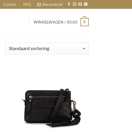
Contact
FAQ
Nieuwsbrief
0
WINKELWAGEN /
€
0,00
egen
Toevoegen
n
aan
jst
wenslijst