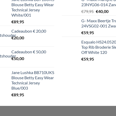
Blouse Betty Easy Wear
23NYG06-014 Zan
Technical Jersey
Oorspronke
Hui
€
79,95
€
40,00
White/001
prijs
prijs
G- Maxx Beertje Tr
€
89,95
was:
is:
24VSG02-001 Zwa
€79,95.
€40,
Cadeaubon € 20,00
€
59,95
€
20,00
Esqualo HS24.052
Top Rib Broderie Sl
Cadeaubon € 50,00
Off White 120
€
50,00
€
59,95
Jane Lushka BB710UKS
Blouse Betty Easy Wear
Technical Jersey
Blue/003
€
89,95