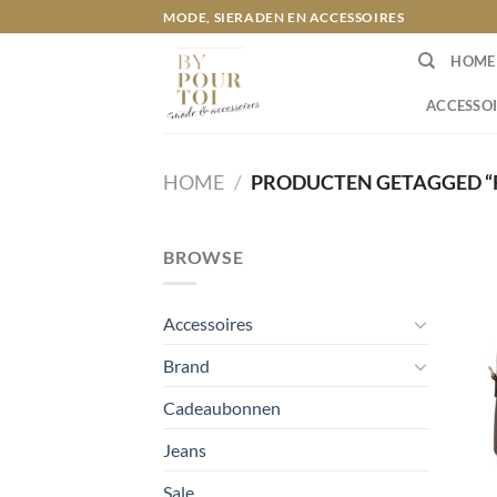
Ga
MODE, SIERADEN EN ACCESSOIRES
naar
HOME
inhoud
ACCESSOI
HOME
/
PRODUCTEN GETAGGED “R
BROWSE
Accessoires
Brand
Cadeaubonnen
Jeans
Sale