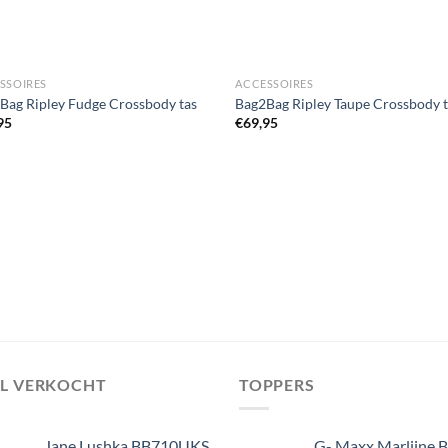
SSOIRES
ACCESSOIRES
Bag Ripley Fudge Crossbody tas
Bag2Bag Ripley Taupe Crossbody 
95
€
69,95
EL VERKOCHT
TOPPERS
Jane Lushka BB710UKS
G- Maxx Marlijne 