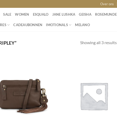
Over ons
SALE
WOMEN
ESQUALO
JANE LUSHKA
GEISHA
ROSEMUNDE
RES
CADEAUBONNEN
IMOTIONALS
MELANO
Showing all 3 results
IPLEY”
Toevoegen
Toevo
aan
aa
wenslijst
wensli