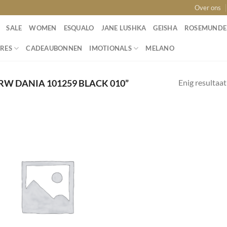
Over ons
SALE
WOMEN
ESQUALO
JANE LUSHKA
GEISHA
ROSEMUNDE
RES
CADEAUBONNEN
IMOTIONALS
MELANO
Enig resultaat
W DANIA 101259 BLACK 010”
Toevoegen
aan
wenslijst