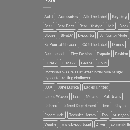
TAGS
Aalst
Accessoires
Alix The Label
Bag2bag
Bear
Bear Bags
Bear Lifestyle
belt
Black
Blouse
BR&DY
bypourtoi
By Pourtoi Mode
By Pourtoi Sieraden
C&S The Label
Dames
Damesmode
Elvy Fashion
Esqualo
Fashion
Fluresk
G-Maxx
Geisha
Goud
imotionals waalre aalst letter initial rosé hanger
bypourtoi ketting eindhoven
iXXXi
Jane Lushka
Ladies Knitted
Ladies Woven
Leer
Melano
Pulz Jeans
Raizzed
Refined Department
riem
Ringen
Rosemunde
Technical Jersey
Top
Vulringen
Waalre
www.bypourtoi.nl
Zilver
zonnenbrill