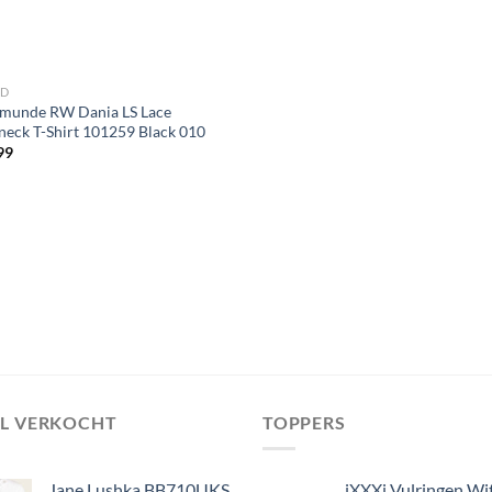
ND
munde RW Dania LS Lace
neck T-Shirt 101259 Black 010
99
EL VERKOCHT
TOPPERS
Jane Lushka BB710UKS
iXXXi Vulringen Wi