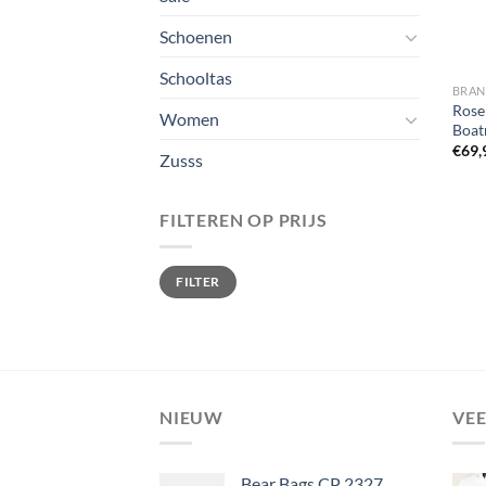
Schoenen
Schooltas
BRA
Rose
Women
Boat
€
69,
Zusss
FILTEREN OP PRIJS
Min.
Max.
FILTER
prijs
prijs
NIEUW
VE
Bear Bags CP 2327