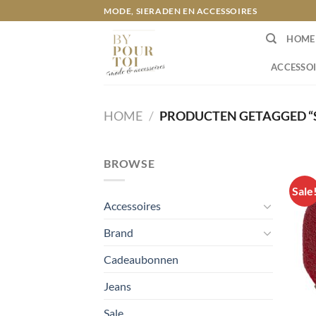
Ga
MODE, SIERADEN EN ACCESSOIRES
naar
HOME
inhoud
ACCESSOI
HOME
/
PRODUCTEN GETAGGED “
BROWSE
Sale
Accessoires
Brand
Cadeaubonnen
Jeans
Sale