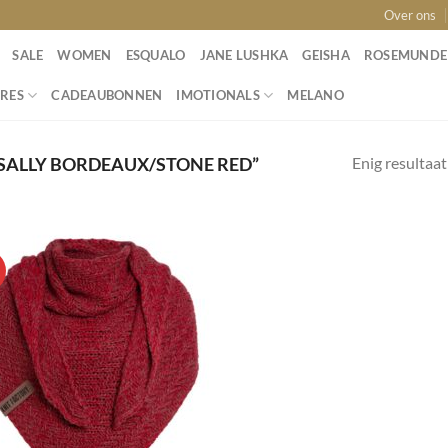
Over ons
SALE
WOMEN
ESQUALO
JANE LUSHKA
GEISHA
ROSEMUNDE
RES
CADEAUBONNEN
IMOTIONALS
MELANO
Enig resultaat
SALLY BORDEAUX/STONE RED”
!
Toevoegen
aan
wenslijst