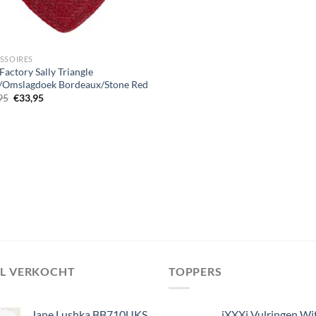
SSOIRES
Factory Sally Triangle
l/Omslagdoek Bordeaux/Stone Red
Oorspronkelijke
Huidige
95
€
33,95
prijs
prijs
was:
is:
€47,95.
€33,95.
EL VERKOCHT
TOPPERS
Jane Lushka BB710UKS
iXXXi Vulringen Wi