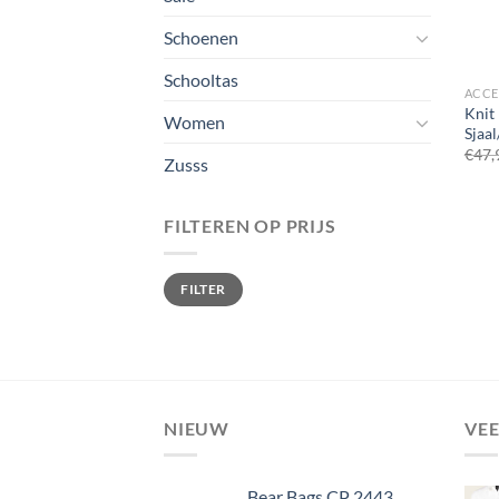
Schoenen
Schooltas
ACCE
Knit 
Women
Sjaa
€
47,
Zusss
FILTEREN OP PRIJS
Min.
Max.
FILTER
prijs
prijs
NIEUW
VE
Bear Bags CP 2443