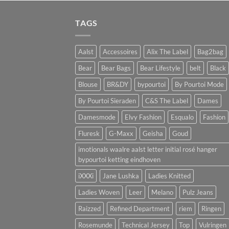
TAGS
Aalst
Accessoires
Alix The Label
Bag2bag
Bear
Bear Bags
Bear Lifestyle
belt
Black
Blouse
BR&DY
bypourtoi
By Pourtoi Mode
By Pourtoi Sieraden
C&S The Label
Dames
Damesmode
Elvy Fashion
Esqualo
Fashion
Fluresk
G-Maxx
Geisha
Goud
imotionals waalre aalst letter initial rosé hanger
bypourtoi ketting eindhoven
iXXXi
Jane Lushka
Ladies Knitted
Ladies Woven
Leer
Melano
Pulz Jeans
Raizzed
Refined Department
riem
Ringen
Rosemunde
Technical Jersey
Top
Vulringen