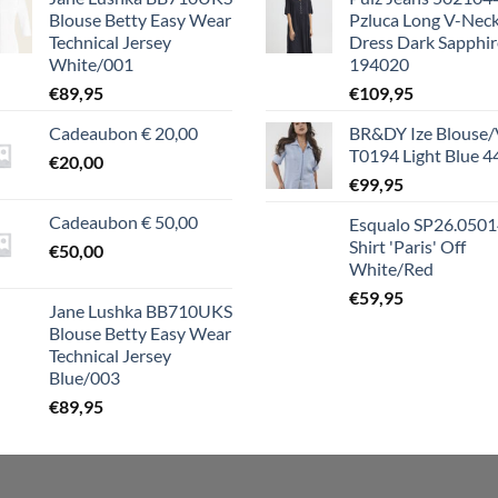
Blouse Betty Easy Wear
Pzluca Long V-Nec
Technical Jersey
Dress Dark Sapphir
White/001
194020
€
89,95
€
109,95
Cadeaubon € 20,00
BR&DY Ize Blouse/
T0194 Light Blue 4
€
20,00
€
99,95
Cadeaubon € 50,00
Esqualo SP26.0501
Shirt 'Paris' Off
€
50,00
White/Red
€
59,95
Jane Lushka BB710UKS
Blouse Betty Easy Wear
Technical Jersey
Blue/003
€
89,95