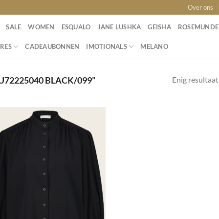
Over ons
SALE
WOMEN
ESQUALO
JANE LUSHKA
GEISHA
ROSEMUNDE
RES
CADEAUBONNEN
IMOTIONALS
MELANO
Enig resultaat
72225040 BLACK/099”
Toevoegen
aan
wenslijst