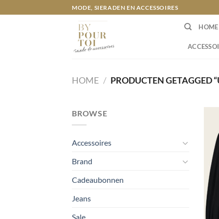
Ga
MODE, SIERADEN EN ACCESSOIRES
naar
HOME
inhoud
ACCESSOI
HOME
/
PRODUCTEN GETAGGED “U
BROWSE
Accessoires
Brand
Cadeaubonnen
Jeans
Sale