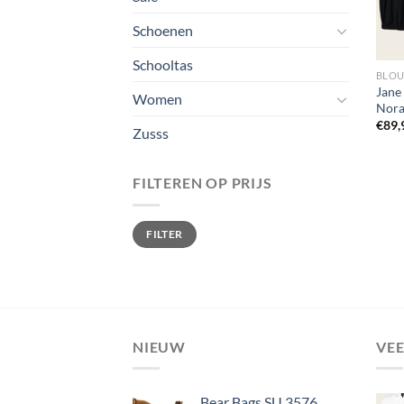
Schoenen
Schooltas
BLOU
Jane
Women
Nora
€
89,
Zusss
FILTEREN OP PRIJS
Min.
Max.
FILTER
prijs
prijs
NIEUW
VE
Bear Bags SU 3576