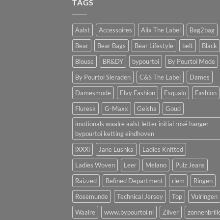
TAGS
Aalst
Accessoires
Alix The Label
Bag2bag
Bear
Bear Bags
Bear Lifestyle
belt
Black
Blouse
BR&DY
bypourtoi
By Pourtoi Mode
By Pourtoi Sieraden
C&S The Label
Dames
Damesmode
Elvy Fashion
Esqualo
Fashion
Fluresk
G-Maxx
Geisha
Goud
imotionals waalre aalst letter initial rosé hanger
bypourtoi ketting eindhoven
iXXXi
Jane Lushka
Ladies Knitted
Ladies Woven
Leer
Melano
Pulz Jeans
Raizzed
Refined Department
riem
Ringen
Rosemunde
Technical Jersey
Top
Vulringen
Waalre
www.bypourtoi.nl
Zilver
zonnenbrill