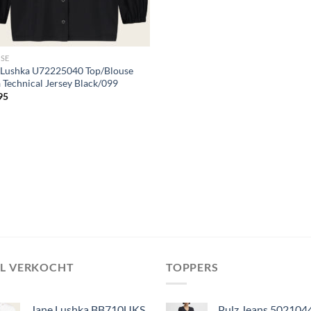
SE
 Lushka U72225040 Top/Blouse
 Technical Jersey Black/099
95
EL VERKOCHT
TOPPERS
Jane Lushka BB710UKS
Pulz Jeans 502104