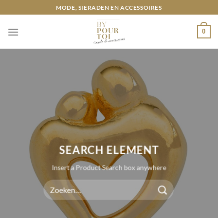
Ga
MODE, SIERADEN EN ACCESSOIRES
naar
inhoud
0
SEARCH ELEMENT
Insert a Product Search box anywhere
Zoeken
naar: