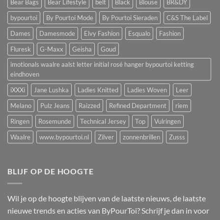
Bear Bags
Bear Lifestyle
belt
Black
Blouse
BR&DY
bypourtoi
By Pourtoi Mode
By Pourtoi Sieraden
C&S The Label
Dames
Damesmode
Elvy Fashion
Esqualo
Fashion
Fluresk
G-Maxx
Geisha
Goud
imotionals waalre aalst letter initial rosé hanger bypourtoi ketting
eindhoven
iXXXi
Jane Lushka
Ladies Knitted
Ladies Woven
Leer
Melano
Pulz Jeans
Raizzed
Refined Department
riem
Ringen
Rosemunde
Technical Jersey
Top
Vulringen
Waalre
www.bypourtoi.nl
Zilver
zonnenbrillen
Zusss
BLIJF OP DE HOOGTE
Wil je op de hoogte blijven van de laatste nieuws, de laatste
nieuwe trends en acties van ByPourToi? Schrijf je dan in voor