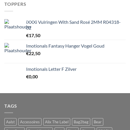
TOPPERS
iXXXi Vulringen With Sand Rosé 2MM R04318-
02
€
17,50
Imotionals Fantasy Hanger Vogel Goud
€
22,50
Imotionals Letter F Zilver
€
0,00
TAGS
Aalst
Accessoires
Alix The Label
Bag2bag
Bear