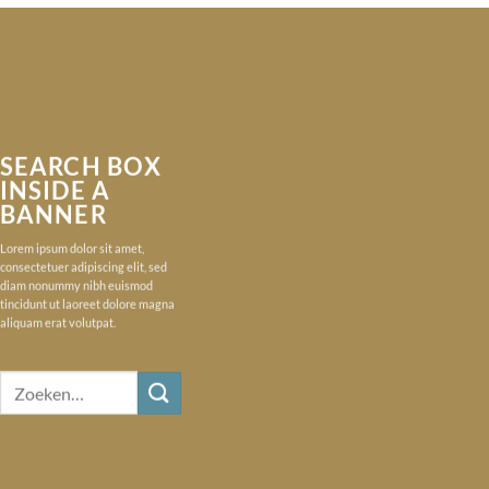
SEARCH BOX
INSIDE A
BANNER
Lorem ipsum dolor sit amet,
consectetuer adipiscing elit, sed
diam nonummy nibh euismod
tincidunt ut laoreet dolore magna
aliquam erat volutpat.
Zoeken
naar: