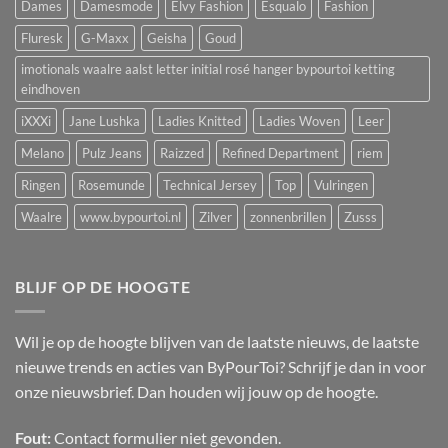
Dames
Damesmode
Elvy Fashion
Esqualo
Fashion
Fluresk
G-Maxx
Geisha
Goud
imotionals waalre aalst letter initial rosé hanger bypourtoi ketting
eindhoven
iXXXi
Jane Lushka
Ladies Knitted
Ladies Woven
Leer
Melano
Pulz Jeans
Raizzed
Refined Department
riem
Ringen
Rosemunde
Technical Jersey
Top
Vulringen
Waalre
www.bypourtoi.nl
Zilver
zonnenbrillen
Zusss
BLIJF OP DE HOOGTE
Wil je op de hoogte blijven van de laatste nieuws, de laatste
nieuwe trends en acties van ByPourToi? Schrijf je dan in voor
onze nieuwsbrief. Dan houden wij jouw op de hoogte.
Fout:
Contact formulier niet gevonden.