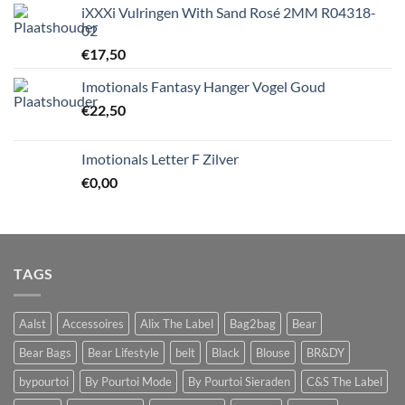
iXXXi Vulringen With Sand Rosé 2MM R04318-
02
€
17,50
Imotionals Fantasy Hanger Vogel Goud
€
22,50
Imotionals Letter F Zilver
€
0,00
TAGS
Aalst
Accessoires
Alix The Label
Bag2bag
Bear
Bear Bags
Bear Lifestyle
belt
Black
Blouse
BR&DY
bypourtoi
By Pourtoi Mode
By Pourtoi Sieraden
C&S The Label