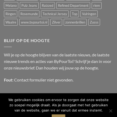
Melano
Pulz Jeans
Raizzed
Refined Department
riem
Ringen
Rosemunde
Technical Jersey
Top
Vulringen
Waalre
www.bypourtoi.nl
Zilver
zonnenbrillen
Zusss
BLIJF OP DE HOOGTE
Wil je op de hoogte blijven van de laatste nieuws, de laatste
nieuwe trends en acties van ByPourToi? Schrijf je dan in voor
onze nieuwsbrief. Dan houden wij jouw op de hoogte.
Fout:
Contact formulier niet gevonden.
We gebruiken cookies om ervoor te zorgen dat onze website
zo soepel mogelijk draait. Als je doorgaat met het gebruiken
van de website, gaan we er vanuit dat ermee instemt.
OVER ONS
CONTACT
FAQ