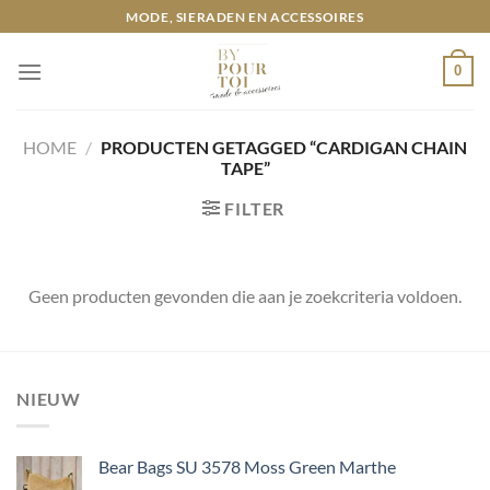
Ga
MODE, SIERADEN EN ACCESSOIRES
naar
inhoud
0
HOME
/
PRODUCTEN GETAGGED “CARDIGAN CHAIN
TAPE”
FILTER
Geen producten gevonden die aan je zoekcriteria voldoen.
NIEUW
Bear Bags SU 3578 Moss Green Marthe