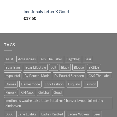
Imotionals Letter X Goud
€
17,50
TAGS
Aalst
Accessoires
Alix The Label
Bag2bag
Bear
Bear Bags
Bear Lifestyle
belt
Black
Blouse
BR&DY
bypourtoi
By Pourtoi Mode
By Pourtoi Sieraden
C&S The Label
Dames
Damesmode
Elvy Fashion
Esqualo
Fashion
Fluresk
G-Maxx
Geisha
Goud
imotionals waalre aalst letter initial rosé hanger bypourtoi ketting
eindhoven
iXXXi
Jane Lushka
Ladies Knitted
Ladies Woven
Leer