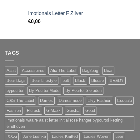
Imotionals Letter F Zilver
€
0,00
TAGS
Aalst
Accessoires
Alix The Label
Bag2bag
Bear
Bear Bags
Bear Lifestyle
belt
Black
Blouse
BR&DY
bypourtoi
By Pourtoi Mode
By Pourtoi Sieraden
C&S The Label
Dames
Damesmode
Elvy Fashion
Esqualo
Fashion
Fluresk
G-Maxx
Geisha
Goud
imotionals waalre aalst letter initial rosé hanger bypourtoi ketting
eindhoven
iXXXi
Jane Lushka
Ladies Knitted
Ladies Woven
Leer