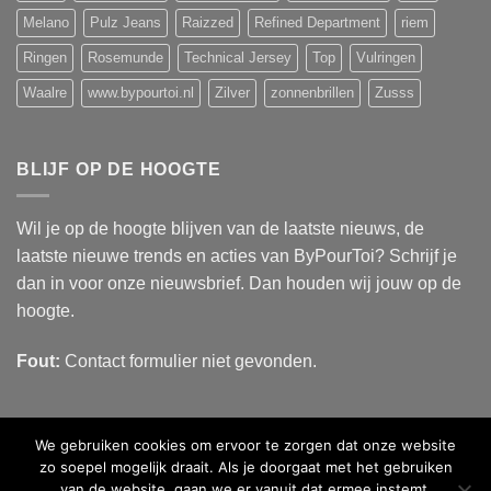
Melano
Pulz Jeans
Raizzed
Refined Department
riem
Ringen
Rosemunde
Technical Jersey
Top
Vulringen
Waalre
www.bypourtoi.nl
Zilver
zonnenbrillen
Zusss
BLIJF OP DE HOOGTE
Wil je op de hoogte blijven van de laatste nieuws, de
laatste nieuwe trends en acties van ByPourToi? Schrijf je
dan in voor onze nieuwsbrief. Dan houden wij jouw op de
hoogte.
Fout:
Contact formulier niet gevonden.
We gebruiken cookies om ervoor te zorgen dat onze website
zo soepel mogelijk draait. Als je doorgaat met het gebruiken
van de website, gaan we er vanuit dat ermee instemt.