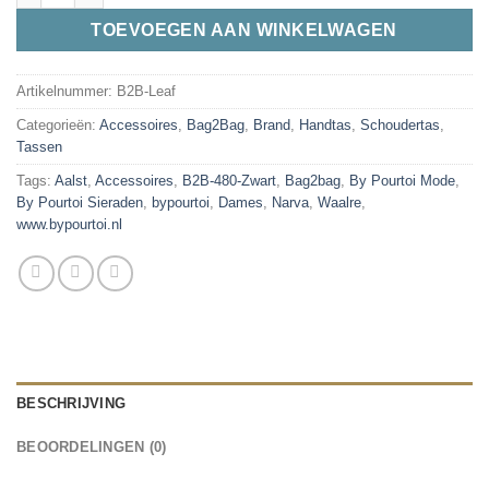
TOEVOEGEN AAN WINKELWAGEN
Artikelnummer:
B2B-Leaf
Categorieën:
Accessoires
,
Bag2Bag
,
Brand
,
Handtas
,
Schoudertas
,
Tassen
Tags:
Aalst
,
Accessoires
,
B2B-480-Zwart
,
Bag2bag
,
By Pourtoi Mode
,
By Pourtoi Sieraden
,
bypourtoi
,
Dames
,
Narva
,
Waalre
,
www.bypourtoi.nl
BESCHRIJVING
BEOORDELINGEN (0)