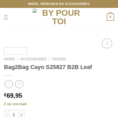
Ga
MODE, SIERADEN EN ACCESSOIRES
naar
inhoud
0
HOME
/
ACCESSOIRES
/
TASSEN
Toevoegen
Bag2Bag Cayo S25827 B2B Leaf
aan
wenslijst
69,95
€
2 op voorraad
Bag2Bag Cayo S25827 B2B Leaf aantal