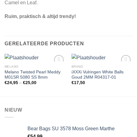
Camel en Leaf.
Ruim, praktisch & altijd trendy!
GERELATEERDE PRODUCTEN
MELANO
BRAND
Melano Twisted Pearl Meddy
iXXXi Vulringen White Balls
M01SR 5080 SS 8mm
Goud 2MM R04317-01
Toevoegen
Toevoegen
€
24,95
–
€
25,00
€
17,50
aan
aan
wenslijst
wenslijst
NIEUW
Bear Bags SU 3578 Moss Green Marthe
€
54,99