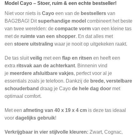
Model Cayo – Stoer, ruim & een echte bestseller!
Niet voor niets is
Cayo
een van de
bestsellers
van
BAG2BAG! Dit
superhandige model
combineert het beste
van twee werelden: de
compacte vorm
van een kleine tas
met de
ruimte van een shopper
. En dat alles met
een
stoere uitstraling
waar je nooit op uitgekeken raakt.
De tas sluit
veilig
met een
flap en ritsen
en heeft een
extra
ritsvak aan de achterkant
. Binnenin vind
je
meerdere afsluitbare vakjes
, perfect voor al je
essentials zoals je telefoon. Dankzij de
brede, verstelbare
schouderband
draag je Cayo
de hele dag door
met
optimaal comfort.
Met een
afmeting van 40 x 19 x 4 cm
is deze tas ideaal
voor
dagelijks gebruik
!
Verkrijgbaar in vier stijlvolle kleuren:
Zwart, Cognac,