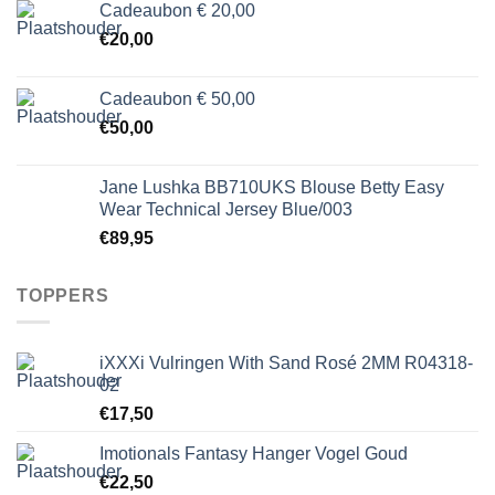
Cadeaubon € 20,00
€
20,00
Cadeaubon € 50,00
€
50,00
Jane Lushka BB710UKS Blouse Betty Easy
Wear Technical Jersey Blue/003
€
89,95
TOPPERS
iXXXi Vulringen With Sand Rosé 2MM R04318-
02
€
17,50
Imotionals Fantasy Hanger Vogel Goud
€
22,50