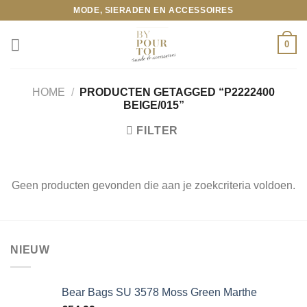
Ga
MODE, SIERADEN EN ACCESSOIRES
naar
inhoud
0
HOME
/
PRODUCTEN GETAGGED “P2222400
BEIGE/015”
FILTER
Geen producten gevonden die aan je zoekcriteria voldoen.
NIEUW
Bear Bags SU 3578 Moss Green Marthe