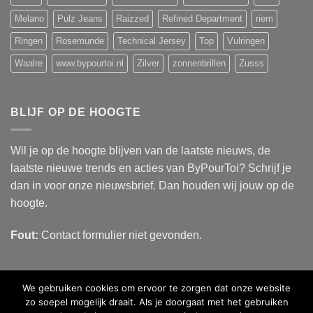
Melano
Pulz Jeans
Raizzed
Refined Department
riem
Ringen
Rosemunde
Technical Jersey
Top
Vulringen
Waalre
www.bypourtoi.nl
Zilver
zonnenbrillen
Zusss
BLIJF OP DE HOOGTE
Wil je op de hoogte blijven van de laatste nieuws, de
laatste nieuwe trends en acties van ByPourToi? Schrijf je
dan in voor onze nieuwsbrief. Dan houden wij jouw op de
hoogte.
Fout:
Contact formulier niet gevonden.
We gebruiken cookies om ervoor te zorgen dat onze website
zo soepel mogelijk draait. Als je doorgaat met het gebruiken