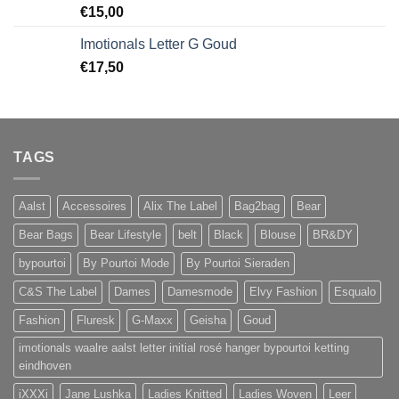
€
15,00
Imotionals Letter G Goud
€
17,50
TAGS
Aalst
Accessoires
Alix The Label
Bag2bag
Bear
Bear Bags
Bear Lifestyle
belt
Black
Blouse
BR&DY
bypourtoi
By Pourtoi Mode
By Pourtoi Sieraden
C&S The Label
Dames
Damesmode
Elvy Fashion
Esqualo
Fashion
Fluresk
G-Maxx
Geisha
Goud
imotionals waalre aalst letter initial rosé hanger bypourtoi ketting
eindhoven
iXXXi
Jane Lushka
Ladies Knitted
Ladies Woven
Leer