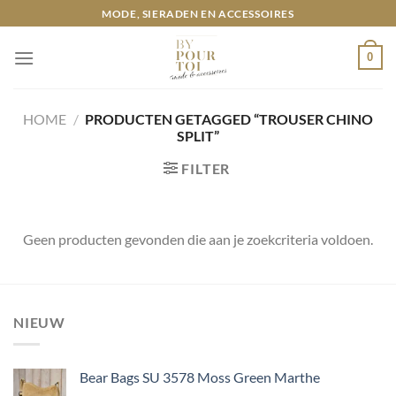
Ga
MODE, SIERADEN EN ACCESSOIRES
naar
inhoud
0
HOME
/
PRODUCTEN GETAGGED “TROUSER CHINO
SPLIT”
FILTER
Geen producten gevonden die aan je zoekcriteria voldoen.
NIEUW
Bear Bags SU 3578 Moss Green Marthe