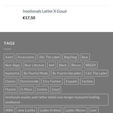
Imotionals Letter X Goud
€
17,50
TAGS
Aalst
Accessoires
Alix The Label
Bag2bag
Bear
Bear Bags
Bear Lifestyle
belt
Black
Blouse
BR&DY
bypourtoi
By Pourtoi Mode
By Pourtoi Sieraden
C&S The Label
Dames
Damesmode
Elvy Fashion
Esqualo
Fashion
Fluresk
G-Maxx
Geisha
Goud
imotionals waalre aalst letter initial rosé hanger bypourtoi ketting
eindhoven
iXXXi
Jane Lushka
Ladies Knitted
Ladies Woven
Leer