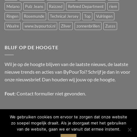
Melano
Pulz Jeans
Raizzed
Refined Department
riem
Ringen
Rosemunde
Technical Jersey
Top
Vulringen
Waalre
www.bypourtoi.nl
Zilver
zonnenbrillen
Zusss
BLIJF OP DE HOOGTE
Wil je op de hoogte blijven van de laatste nieuws, de laatste
nieuwe trends en acties van ByPourToi? Schrijf je dan in voor
onze nieuwsbrief. Dan houden wij jouw op de hoogte.
Fout:
Contact formulier niet gevonden.
We gebruiken cookies om ervoor te zorgen dat onze website
zo soepel mogelijk draait. Als je doorgaat met het gebruiken
van de website, gaan we er vanuit dat ermee instemt.
OVER ONS
CONTACT
FAQ