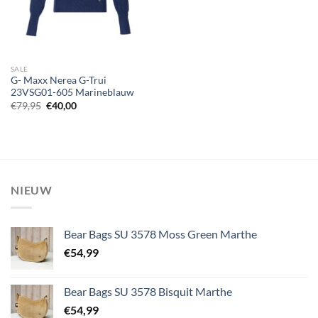
SALE
G- Maxx Nerea G-Trui
23VSG01-605 Marineblauw
Oorspronkelijke
Huidige
€
79,95
€
40,00
prijs
prijs
was:
is:
€79,95.
€40,00.
NIEUW
Bear Bags SU 3578 Moss Green Marthe
€
54,99
Bear Bags SU 3578 Bisquit Marthe
€
54,99