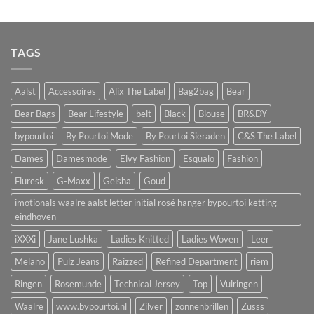
TAGS
Aalst
Accessoires
Alix The Label
Bag2bag
Bear
Bear Bags
Bear Lifestyle
belt
Black
Blouse
BR&DY
bypourtoi
By Pourtoi Mode
By Pourtoi Sieraden
C&S The Label
Dames
Damesmode
Elvy Fashion
Esqualo
Fashion
Fluresk
G-Maxx
Geisha
Goud
imotionals waalre aalst letter initial rosé hanger bypourtoi ketting
eindhoven
iXXXi
Jane Lushka
Ladies Knitted
Ladies Woven
Leer
Melano
Pulz Jeans
Raizzed
Refined Department
riem
Ringen
Rosemunde
Technical Jersey
Top
Vulringen
Waalre
www.bypourtoi.nl
Zilver
zonnenbrillen
Zusss