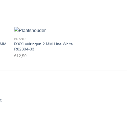
BRAND
MELANO
 2MM
iXXXi Vulringen 2 MM Line White
Melano Meddy Tria
R02304-03
5097/5099 RG 8mm
gen
Toevoegen
€
12,50
€
30,00
aan
st
wenslijst
t