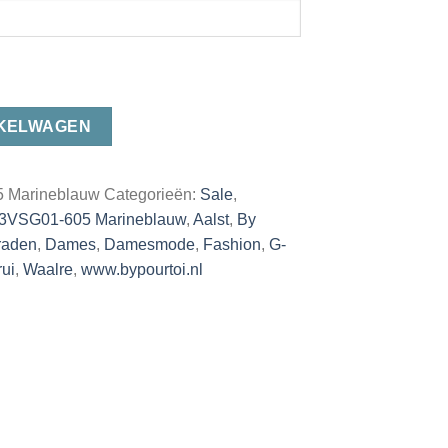
NKELWAGEN
 Marineblauw
Categorieën:
Sale
,
3VSG01-605 Marineblauw
,
Aalst
,
By
raden
,
Dames
,
Damesmode
,
Fashion
,
G-
rui
,
Waalre
,
www.bypourtoi.nl