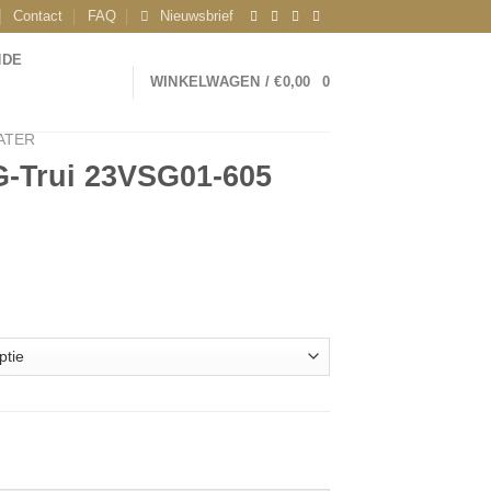
Contact
FAQ
Nieuwsbrief
NDE
WINKELWAGEN /
€
0,00
0
ATER
G-Trui 23VSG01-605