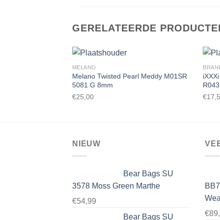
GERELATEERDE PRODUCTE
MELANO
BRAN
Melano Twisted Pearl Meddy M01SR
iXXXi
5081 G 8mm
R043
Toevoegen
€
25,00
€
17,
aan
wenslijst
NIEUW
VE
Bear Bags SU
3578 Moss Green Marthe
BB7
Wear
€
54,99
€
89
Bear Bags SU