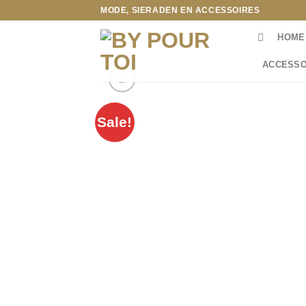
Ga
MODE, SIERADEN EN ACCESSOIRES
naar
HOME
inhoud
ACCESSO
Sale!