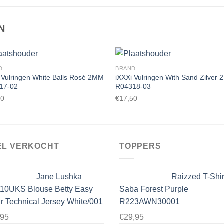
N
D
BRAND
 Vulringen White Balls Rosé 2MM
iXXXi Vulringen With Sand Zilver
17-02
R04318-03
Toevoegen
Toevoe
50
€
17,50
aan
aan
wenslijst
wenslij
EL VERKOCHT
TOPPERS
Jane Lushka
Raizzed T-Shir
10UKS Blouse Betty Easy
Saba Forest Purple
 Technical Jersey White/001
R223AWN30001
,95
€
29,95