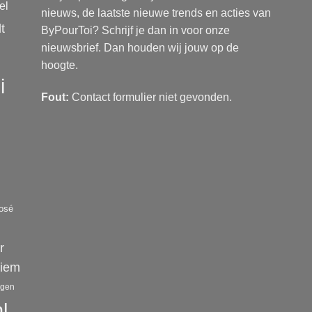
el
nieuws, de laatste nieuwe trends en acties van
t
ByPourToi? Schrijf je dan in voor onze
nieuwsbrief. Dan houden wij jouw op de
hoogte.
i
Fout:
Contact formulier niet gevonden.
rosé
r
riem
ngen
l