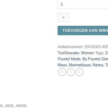
G-
Maxx
Nerea
G-
Trui
23VSG01-
TOEVOEGEN AAN WI
605
Marineblauw
aantal
Artikelnummer:
23VSG01-605
Trui/Sweater
,
Women
Tags:
2
Pourtoi Mode
,
By Pourtoi Sie
Maxx
,
Marineblauw
,
Nerea
,
T
0/L, 42/XL, 44/XXL