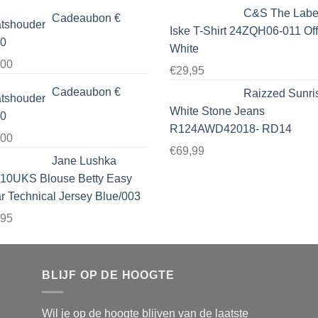
C&S The Labe
Cadeaubon €
Iske T-Shirt 24ZQH06-011 Off
00
White
,00
€
29,95
Cadeaubon €
Raizzed Sunri
White Stone Jeans
00
R124AWD42018- RD14
,00
€
69,99
Jane Lushka
10UKS Blouse Betty Easy
 Technical Jersey Blue/003
,95
BLIJF OP DE HOOGTE
Wil je op de hoogte blijven van de laatste