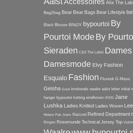
Aalst
Accessoires
Alix The Lab
bel
Bear
Bear Bags
Bear Lifestyle
Bag2bag
By
bypourtoi
Blouse
Black
BR&DY
Pourtoi Mode
By Pourto
Sieraden
Dames
C&S The Label
Damesmode
Elvy Fashion
Fashion
Esqualo
Fluresk
G-Maxx
Geisha
imotionals waalre aalst letter initial 
Goud
Jane
hanger bypourtoi ketting eindhoven
iXXXi
Lushka
Lee
Ladies Knitted
Ladies Woven
Refined Department
Raizzed
Melano
Pulz Jeans
Technical Jersey
Top
Rosemunde
Ringen
Vulri
www.bypourtoi.n
Waalre