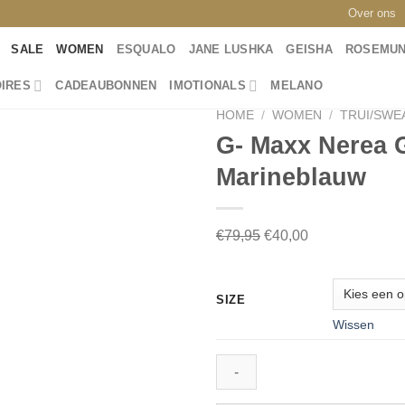
Over ons
SALE
WOMEN
ESQUALO
JANE LUSHKA
GEISHA
ROSEMU
IRES
CADEAUBONNEN
IMOTIONALS
MELANO
HOME
/
WOMEN
/
TRUI/SWE
G- Maxx Nerea 
Marineblauw
Toevoegen
aan
Oorspronkelijke
Huidige
wenslijst
€
79,95
€
40,00
prijs
prijs
was:
is:
SIZE
€79,95.
€40,00.
Wissen