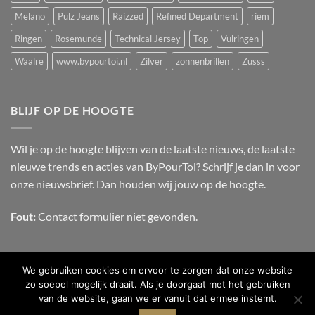
Melano
Pulz Jeans
Raizzed
Refined Department
riem
Ringen
Rosemunde
Technical Jersey
Top
Vulringen
Waalre
www.bypourtoi.nl
Zilver
zonnenbrillen
Zusss
BLIJF OP DE HOOGTE
Wil je op de hoogte blijven van de laatste nieuws, de laatste
nieuwe trends en acties van ByPourToi? Schrijf je dan in voor
onze nieuwsbrief. Dan houden wij jouw op de hoogte.
Fout:
Contact formulier niet gevonden.
We gebruiken cookies om ervoor te zorgen dat onze website
zo soepel mogelijk draait. Als je doorgaat met het gebruiken
van de website, gaan we er vanuit dat ermee instemt.
OVER ONS
CONTACT
FAQ