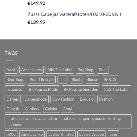
€
149,90
Zusss Cape jas waterafstotend 0310-006 Kit
€
139,99
TAGS
Aalst
Accessoires
Alix The Label
Bag2bag
Bear
Bear Bags
Bear Lifestyle
belt
Black
Blouse
BR&DY
bypourtoi
By Pourtoi Mode
By Pourtoi Sieraden
C&S The Label
Dames
Damesmode
Elvy Fashion
Esqualo
Fashion
Fluresk
G-Maxx
Geisha
Goud
imotionals waalre aalst letter initial rosé hanger bypourtoi ketting
eindhoven
iXXXi
Jane Lushka
Ladies Knitted
Ladies Woven
Leer