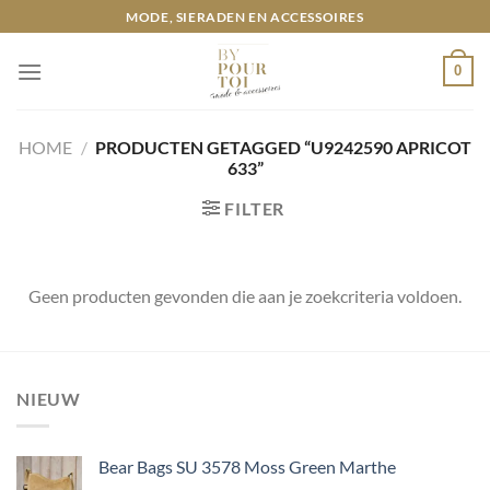
Ga
MODE, SIERADEN EN ACCESSOIRES
naar
inhoud
0
HOME
/
PRODUCTEN GETAGGED “U9242590 APRICOT
633”
FILTER
Geen producten gevonden die aan je zoekcriteria voldoen.
NIEUW
Bear Bags SU 3578 Moss Green Marthe