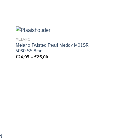
MELANO
BRAND
Melano Twisted Pearl Meddy M01SR
iXXXi Vulringen 4 
5080 SS 8mm
Brown Zilver R0470
gen
Toevoegen
€
24,95
–
€
25,00
€
15,00
aan
st
wenslijst
d