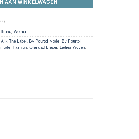
N AAN WINKELWAGEN
999
,
Brand
,
Women
,
Alix The Label
,
By Pourtoi Mode
,
By Pourtoi
smode
,
Fashion
,
Grandad Blazer
,
Ladies Woven
,