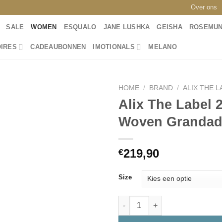
Over ons
SALE
WOMEN
ESQUALO
JANE LUSHKA
GEISHA
ROSEMU
IRES
CADEAUBONNEN
IMOTIONALS
MELANO
HOME
/
BRAND
/
ALIX THE L
Alix The Label 
Woven Grandad 
Toevoegen
aan
wenslijst
219,90
€
Size
Alix The Label 2509420333 La