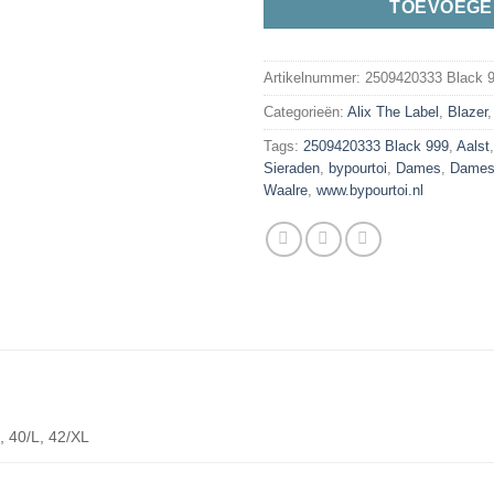
TOEVOEGE
Artikelnummer:
2509420333 Black 
Categorieën:
Alix The Label
,
Blazer
Tags:
2509420333 Black 999
,
Aalst
Sieraden
,
bypourtoi
,
Dames
,
Dame
Waalre
,
www.bypourtoi.nl
, 40/L, 42/XL