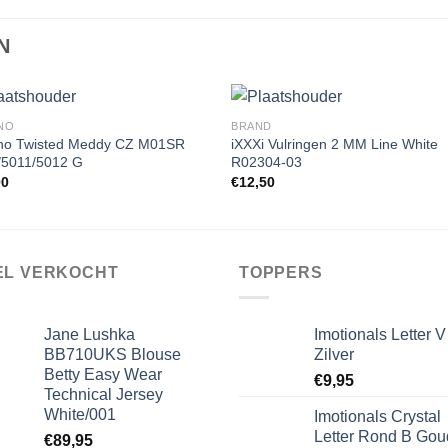
N
NO
BRAND
no Twisted Meddy CZ M01SR
iXXXi Vulringen 2 MM Line White
/5011/5012 G
R02304-03
Toevoegen
Toevoe
00
€
12,50
aan
aan
wenslijst
wenslij
EL VERKOCHT
TOPPERS
Jane Lushka
Imotionals Letter V
BB710UKS Blouse
Zilver
Betty Easy Wear
€
9,95
Technical Jersey
White/001
Imotionals Crystal
Letter Rond B Gou
€
89,95