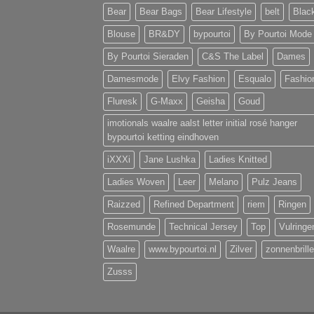
Bear
Bear Bags
Bear Lifestyle
belt
Blac
Blouse
BR&DY
bypourtoi
By Pourtoi Mode
By Pourtoi Sieraden
C&S The Label
Dames
Damesmode
Elvy Fashion
Esqualo
Fashio
Fluresk
G-Maxx
Geisha
Goud
imotionals waalre aalst letter initial rosé hanger
bypourtoi ketting eindhoven
iXXXi
Jane Lushka
Ladies Knitted
Ladies Woven
Leer
Melano
Pulz Jeans
Raizzed
Refined Department
riem
Ringen
Rosemunde
Technical Jersey
Top
Vulringe
Waalre
www.bypourtoi.nl
Zilver
zonnenbrill
Zusss