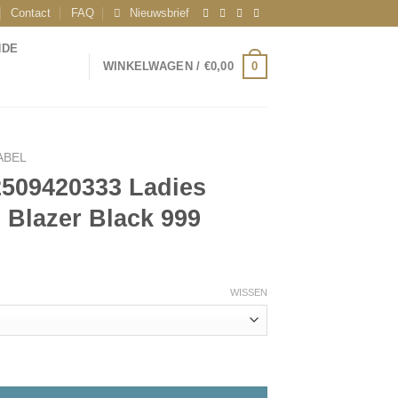
Contact
FAQ
Nieuwsbrief
NDE
0
WINKELWAGEN /
€
0,00
ABEL
2509420333 Ladies
Blazer Black 999
WISSEN
dies Woven Grandad Blazer Black 999 aantal