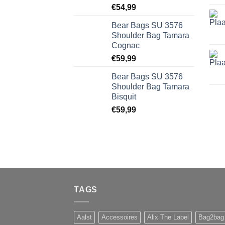
€
54,99
Bear Bags SU 3576
Shoulder Bag Tamara
Cognac
€
59,99
Bear Bags SU 3576
Shoulder Bag Tamara
Bisquit
€
59,99
TAGS
Aalst
Accessoires
Alix The Label
Bag2bag