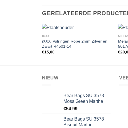
GERELATEERDE PRODUCTE
IXXXI
MELA
iXXXi Vulringen Rope 2mm Zilver en
Mela
Zwart R4501-14
5017
Toevoegen
€
15,00
€
20,
aan
wenslijst
NIEUW
VE
Bear Bags SU 3578
Moss Green Marthe
€
54,99
Bear Bags SU 3578
Bisquit Marthe