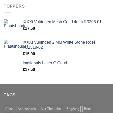
TOPPERS
iXXXi Vulringen Mesh Goud 4mm R3206-01
€
17,50
iXXXi Vulringen 2 MM White Stone Rosé
R02518-02
€
15,00
Imotionals Letter G Goud
€
17,50
TAGS
Aalst
Accessoires
Alix The Label
Bag2bag
Bear