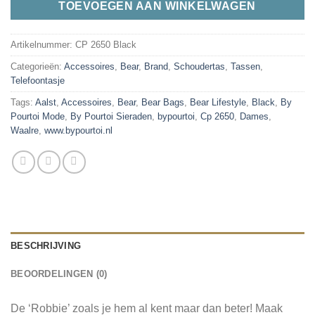
TOEVOEGEN AAN WINKELWAGEN
Artikelnummer:
CP 2650 Black
Categorieën:
Accessoires
,
Bear
,
Brand
,
Schoudertas
,
Tassen
,
Telefoontasje
Tags:
Aalst
,
Accessoires
,
Bear
,
Bear Bags
,
Bear Lifestyle
,
Black
,
By
Pourtoi Mode
,
By Pourtoi Sieraden
,
bypourtoi
,
Cp 2650
,
Dames
,
Waalre
,
www.bypourtoi.nl
BESCHRIJVING
BEOORDELINGEN (0)
De ‘Robbie’ zoals je hem al kent maar dan beter! Maak