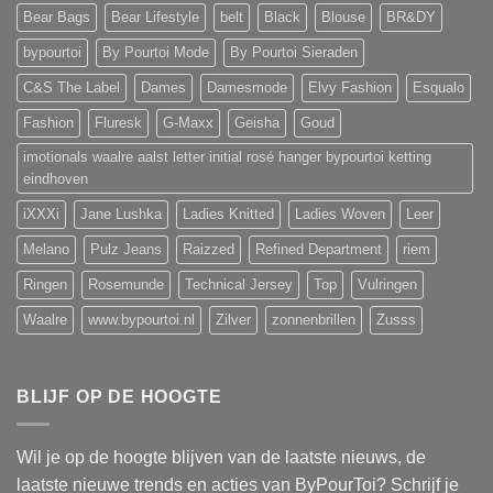
Bear Bags
Bear Lifestyle
belt
Black
Blouse
BR&DY
bypourtoi
By Pourtoi Mode
By Pourtoi Sieraden
C&S The Label
Dames
Damesmode
Elvy Fashion
Esqualo
Fashion
Fluresk
G-Maxx
Geisha
Goud
imotionals waalre aalst letter initial rosé hanger bypourtoi ketting
eindhoven
iXXXi
Jane Lushka
Ladies Knitted
Ladies Woven
Leer
Melano
Pulz Jeans
Raizzed
Refined Department
riem
Ringen
Rosemunde
Technical Jersey
Top
Vulringen
Waalre
www.bypourtoi.nl
Zilver
zonnenbrillen
Zusss
BLIJF OP DE HOOGTE
Wil je op de hoogte blijven van de laatste nieuws, de
laatste nieuwe trends en acties van ByPourToi? Schrijf je