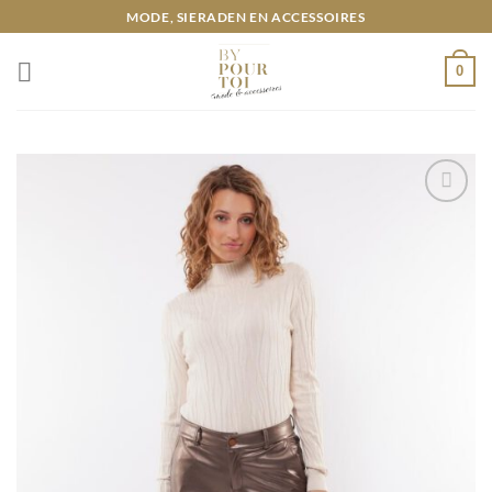
Ga
MODE, SIERADEN EN ACCESSOIRES
naar
inhoud
0
Toevoegen
aan
wenslijst