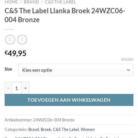
HOME
/
BRAND
/
C&S THE LABEL
C&S The Label Llanka Broek 24WZC06-
004 Bronze
49,95
€
WISSEN
Size
C&S The Label Llanka Broek 24WZC06-004 Bronze aantal
TOEVOEGEN AAN WINKELWAGEN
Artikelnummer:
24WZC06-004 Bronze
Categorieën:
Brand
,
Broek
,
C&S The Label
,
Women