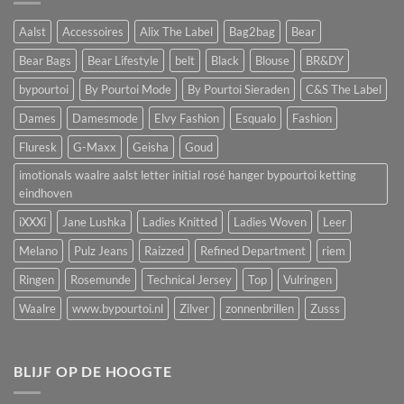
Aalst
Accessoires
Alix The Label
Bag2bag
Bear
Bear Bags
Bear Lifestyle
belt
Black
Blouse
BR&DY
bypourtoi
By Pourtoi Mode
By Pourtoi Sieraden
C&S The Label
Dames
Damesmode
Elvy Fashion
Esqualo
Fashion
Fluresk
G-Maxx
Geisha
Goud
imotionals waalre aalst letter initial rosé hanger bypourtoi ketting
eindhoven
iXXXi
Jane Lushka
Ladies Knitted
Ladies Woven
Leer
Melano
Pulz Jeans
Raizzed
Refined Department
riem
Ringen
Rosemunde
Technical Jersey
Top
Vulringen
Waalre
www.bypourtoi.nl
Zilver
zonnenbrillen
Zusss
BLIJF OP DE HOOGTE