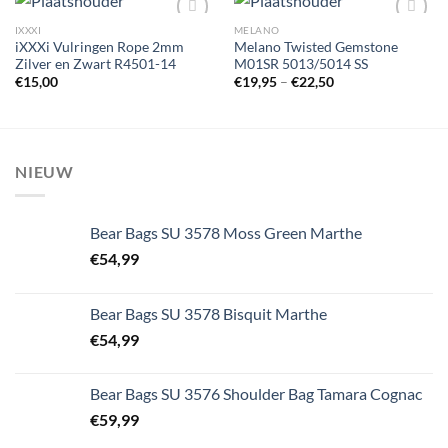
IXXXI
MELANO
iXXXi Vulringen Rope 2mm
Melano Twisted Gemstone
Zilver en Zwart R4501-14
M01SR 5013/5014 SS
Toevoegen
Toevoegen
€
15,00
€
19,95
–
€
22,50
aan
aan
wenslijst
wenslijst
NIEUW
Bear Bags SU 3578 Moss Green Marthe
€
54,99
Bear Bags SU 3578 Bisquit Marthe
€
54,99
Bear Bags SU 3576 Shoulder Bag Tamara Cognac
€
59,99