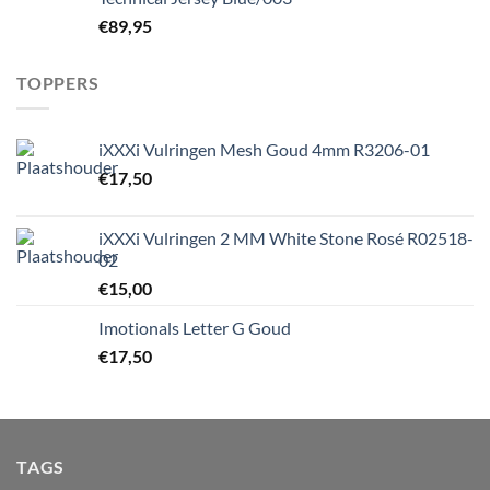
€
89,95
TOPPERS
iXXXi Vulringen Mesh Goud 4mm R3206-01
€
17,50
iXXXi Vulringen 2 MM White Stone Rosé R02518-
02
€
15,00
Imotionals Letter G Goud
€
17,50
TAGS