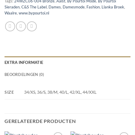
Tags:
24WZC06-004 Bronze
,
Aalst
,
By Pourtoi Mode
,
By Pourtoi
Sieraden
,
C&S The Label
,
Dames
,
Damesmode
,
Fashion
,
Llanka Broek
,
Waalre
,
www.bypourtoi.nl
EXTRA INFORMATIE
BEOORDELINGEN (0)
SIZE
34/XS, 36/S, 38/M, 40/L, 42/XL, 44/XXL
GERELATEERDE PRODUCTEN