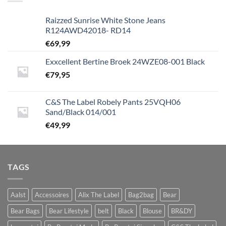
Raizzed Sunrise White Stone Jeans
R124AWD42018- RD14
€
69,99
Exxcellent Bertine Broek 24WZE08-001 Black
€
79,95
C&S The Label Robely Pants 25VQH06
Sand/Black 014/001
€
49,99
TAGS
Aalst
Accessoires
Alix The Label
Bag2bag
Bear
Bear Bags
Bear Lifestyle
belt
Black
Blouse
BR&DY