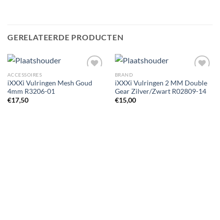
GERELATEERDE PRODUCTEN
ACCESSOIRES
BRAND
iXXXi Vulringen Mesh Goud
iXXXi Vulringen 2 MM Double
4mm R3206-01
Gear Zilver/Zwart R02809-14
Toevoegen
Toevoegen
€
17,50
€
15,00
aan
aan
wenslijst
wenslijst