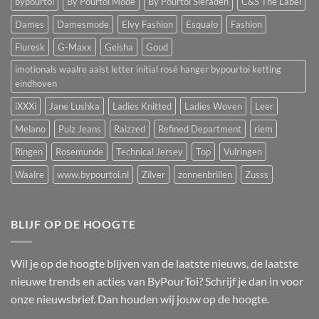
bypourtoi
By Pourtoi Mode
By Pourtoi Sieraden
C&S The Label
Dames
Damesmode
Elvy Fashion
Esqualo
Fashion
Fluresk
G-Maxx
Geisha
Goud
imotionals waalre aalst letter initial rosé hanger bypourtoi ketting
eindhoven
iXXXi
Jane Lushka
Ladies Knitted
Ladies Woven
Leer
Melano
Pulz Jeans
Raizzed
Refined Department
riem
Ringen
Rosemunde
Technical Jersey
Top
Vulringen
Waalre
www.bypourtoi.nl
Zilver
zonnenbrillen
Zusss
BLIJF OP DE HOOGTE
Wil je op de hoogte blijven van de laatste nieuws, de laatste
nieuwe trends en acties van ByPourToi? Schrijf je dan in voor
onze nieuwsbrief. Dan houden wij jouw op de hoogte.