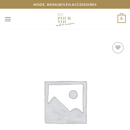
Ga
MODE, SIERADEN EN ACCESSOIRES
naar
inhoud
0
Toevoegen
aan
wenslijst