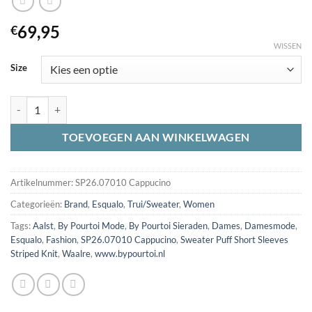
69,95
€
WISSEN
Size
Esqualo SP26.07010 Sweater Puff Short Sleeves Striped Knit Cappuci
TOEVOEGEN AAN WINKELWAGEN
Artikelnummer:
SP26.07010 Cappucino
Categorieën:
Brand
,
Esqualo
,
Trui/Sweater
,
Women
Tags:
Aalst
,
By Pourtoi Mode
,
By Pourtoi Sieraden
,
Dames
,
Damesmode
,
Esqualo
,
Fashion
,
SP26.07010 Cappucino
,
Sweater Puff Short Sleeves
Striped Knit
,
Waalre
,
www.bypourtoi.nl