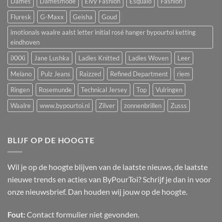
Dames
Damesmode
Elvy Fashion
Esqualo
Fashion
Fluresk
G-Maxx
Geisha
Goud
imotionals waalre aalst letter initial rosé hanger bypourtoi ketting
eindhoven
iXXXi
Jane Lushka
Ladies Knitted
Ladies Woven
Leer
Melano
Pulz Jeans
Raizzed
Refined Department
riem
Ringen
Rosemunde
Technical Jersey
Top
Vulringen
Waalre
www.bypourtoi.nl
Zilver
zonnenbrillen
Zusss
BLIJF OP DE HOOGTE
Wil je op de hoogte blijven van de laatste nieuws, de laatste
nieuwe trends en acties van ByPourToi? Schrijf je dan in voor
onze nieuwsbrief. Dan houden wij jouw op de hoogte.
Fout:
Contact formulier niet gevonden.