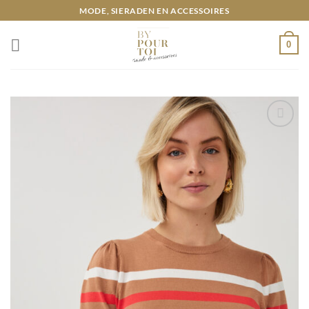
Ga
MODE, SIERADEN EN ACCESSOIRES
naar
inhoud
0
Toevoegen
aan
wenslijst