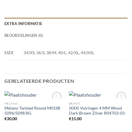
EXTRA INFORMATIE
BEOORDELINGEN (0)
SIZE
34/XS, 36/S, 38/M, 40/L, 42/XL, 44/XXL
GERELATEERDE PRODUCTEN
MELANO
BRAND
Melano Twisted Round M01SR
iXXXi Vulringen 4 MM Wood
5096/5098 RG
Dark Brown Zilver R04703-03
Toevoegen
Toevoegen
€
30,00
€
15,00
aan
aan
wenslijst
wenslijst