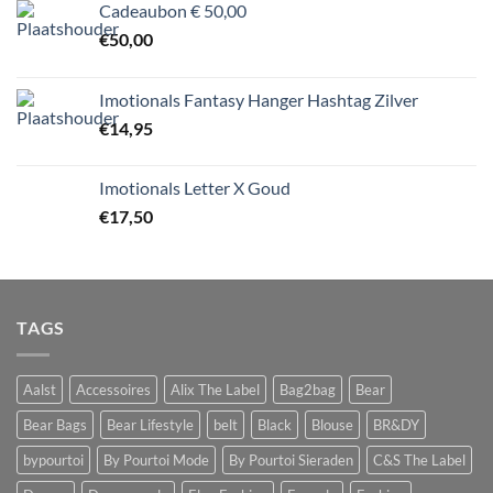
Cadeaubon € 50,00
€
50,00
Imotionals Fantasy Hanger Hashtag Zilver
€
14,95
Imotionals Letter X Goud
€
17,50
TAGS
Aalst
Accessoires
Alix The Label
Bag2bag
Bear
Bear Bags
Bear Lifestyle
belt
Black
Blouse
BR&DY
bypourtoi
By Pourtoi Mode
By Pourtoi Sieraden
C&S The Label