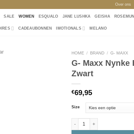
Over ons
SALE
WOMEN
ESQUALO
JANE LUSHKA
GEISHA
ROSEMU
IRES
CADEAUBONNEN
IMOTIONALS
MELANO
HOME
/
BRAND
/
G- MAXX
G- Maxx Nynke 
Zwart
Toevoegen
aan
wenslijst
69,95
€
Size
G- Maxx Nynke Blouse 24VQG3