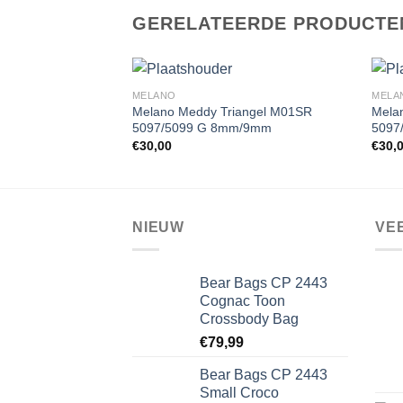
GERELATEERDE PRODUCTE
MELANO
MELA
Melano Meddy Triangel M01SR
Mela
5097/5099 G 8mm/9mm
5097
Toevoegen
€
30,00
€
30,
aan
wenslijst
NIEUW
VE
Bear Bags CP 2443
Cognac Toon
Crossbody Bag
€
79,99
Bear Bags CP 2443
Small Croco