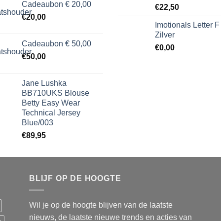
Cadeaubon € 20,00
€
22,50
€
20,00
Imotionals Letter F
Zilver
Cadeaubon € 50,00
€
0,00
€
50,00
Jane Lushka
BB710UKS Blouse
Betty Easy Wear
Technical Jersey
Blue/003
€
89,95
BLIJF OP DE HOOGTE
Wil je op de hoogte blijven van de laatste
nieuws, de laatste nieuwe trends en acties van