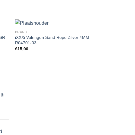
BRAND
MELANO
1SR
iXXXi Vulringen Sand Rope Zilver 4MM
Melano Meddy Tria
R04701-03
5097/5099 SS 8mm
gen
Toevoegen
€
15,00
€
30,00
aan
st
wenslijst
ith
d