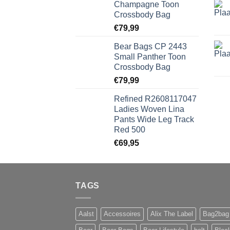
Champagne Toon
Crossbody Bag
€
79,99
Bear Bags CP 2443
Small Panther Toon
Crossbody Bag
€
79,99
Refined R2608117047
Ladies Woven Lina
Pants Wide Leg Track
Red 500
€
69,95
TAGS
Aalst
Accessoires
Alix The Label
Bag2bag