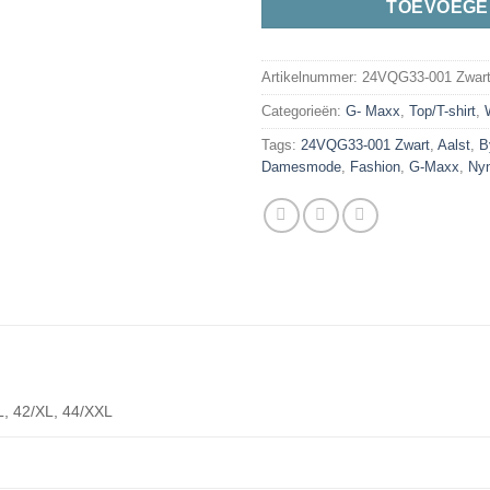
TOEVOEGE
Artikelnummer:
24VQG33-001 Zwar
Categorieën:
G- Maxx
,
Top/T-shirt
,
Tags:
24VQG33-001 Zwart
,
Aalst
,
B
Damesmode
,
Fashion
,
G-Maxx
,
Ny
L, 42/XL, 44/XXL