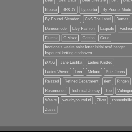
Bear
Bear Bags
Bear Lifestyle
belt
Blac
Blouse
BR&DY
bypourtoi
By Pourtoi Mode
By Pourtoi Sieraden
C&S The Label
Dames
Damesmode
Elvy Fashion
Esqualo
Fashio
Fluresk
G-Maxx
Geisha
Goud
imotionals waalre aalst letter initial rosé hanger
bypourtoi ketting eindhoven
iXXXi
Jane Lushka
Ladies Knitted
Ladies Woven
Leer
Melano
Pulz Jeans
Raizzed
Refined Department
riem
Ringen
Rosemunde
Technical Jersey
Top
Vulringe
Waalre
www.bypourtoi.nl
Zilver
zonnenbrill
Zusss