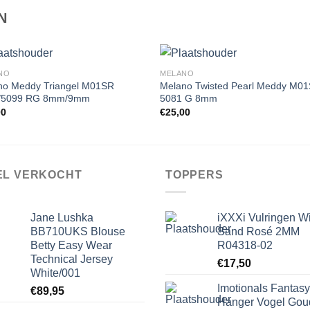
N
NO
MELANO
no Meddy Triangel M01SR
Melano Twisted Pearl Meddy M0
/5099 RG 8mm/9mm
5081 G 8mm
Toevoegen
Toevoe
00
€
25,00
aan
aan
wenslijst
wenslij
EL VERKOCHT
TOPPERS
Jane Lushka
iXXXi Vulringen W
BB710UKS Blouse
Sand Rosé 2MM
Betty Easy Wear
R04318-02
Technical Jersey
€
17,50
White/001
Imotionals Fantasy
€
89,95
Hanger Vogel Gou