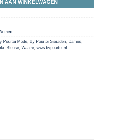
N AAN WINKELWAGEN
t
Women
y Pourtoi Mode
,
By Pourtoi Sieraden
,
Dames
,
nke Blouse
,
Waalre
,
www.bypourtoi.nl