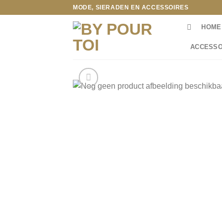
Ga
MODE, SIERADEN EN ACCESSOIRES
naar
HOME
inhoud
ACCESSO