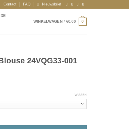
Contact
FAQ
Nieuwsbrief
NDE
0
WINKELWAGEN /
€
0,00
Blouse 24VQG33-001
WISSEN
3-001 Zwart aantal