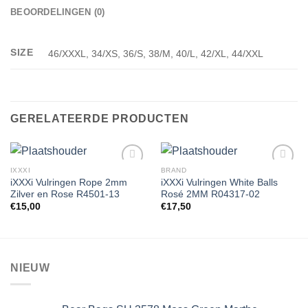
BEOORDELINGEN (0)
SIZE
46/XXXL, 34/XS, 36/S, 38/M, 40/L, 42/XL, 44/XXL
GERELATEERDE PRODUCTEN
IXXXI
BRAND
iXXXi Vulringen Rope 2mm
iXXXi Vulringen White Balls
Zilver en Rose R4501-13
Rosé 2MM R04317-02
Toevoegen
Toevoegen
€
15,00
€
17,50
aan
aan
wenslijst
wenslijst
NIEUW