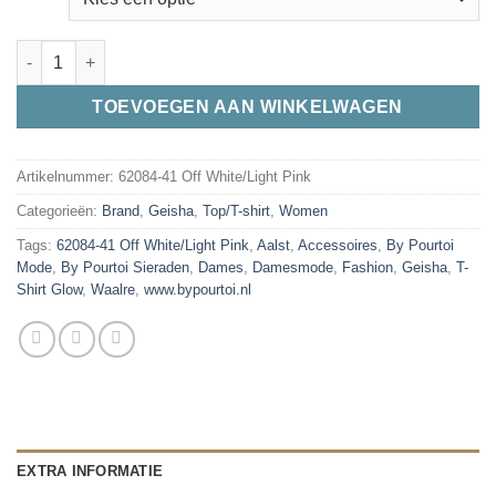
Geisha 62084-41 T-Shirt Glow Off White/Light Pink 010 aantal
TOEVOEGEN AAN WINKELWAGEN
Artikelnummer:
62084-41 Off White/Light Pink
Categorieën:
Brand
,
Geisha
,
Top/T-shirt
,
Women
Tags:
62084-41 Off White/Light Pink
,
Aalst
,
Accessoires
,
By Pourtoi
Mode
,
By Pourtoi Sieraden
,
Dames
,
Damesmode
,
Fashion
,
Geisha
,
T-
Shirt Glow
,
Waalre
,
www.bypourtoi.nl
EXTRA INFORMATIE