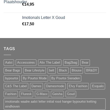
€
14,95
Imotionals Letter X Goud
€
17,50
TAGS
Aalst
Accessoires
Alix The Label
Bag2bag
Bear
Bear Bags
Bear Lifestyle
belt
Black
Blouse
BR&DY
bypourtoi
By Pourtoi Mode
By Pourtoi Sieraden
C&S The Label
Dames
Damesmode
Elvy Fashion
Esqualo
Fashion
Fluresk
G-Maxx
Geisha
Goud
imotionals waalre aalst letter initial rosé hanger bypourtoi ketting
eindhoven