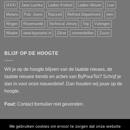
iXXXi
Jane Lushka
Ladies Knitted
Ladies Woven
Leer
Melano
Pulz Jeans
Raizzed
Refined Department
riem
Ringen
Rosemunde
Technical Jersey
Top
Vulringen
Waalre
www.bypourtoi.nl
Zilver
zonnenbrillen
Zusss
BLIJF OP DE HOOGTE
Wil je op de hoogte blijven van de laatste nieuws, de
laatste nieuwe trends en acties van ByPourToi? Schrijf je
dan in voor onze nieuwsbrief. Dan houden wij jouw op de
hoogte.
Fout:
Contact formulier niet gevonden.
We gebruiken cookies om ervoor te zorgen dat onze website