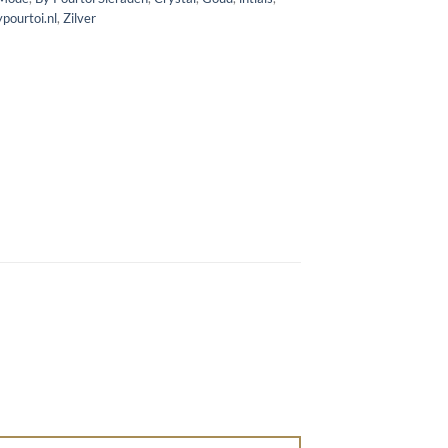
pourtoi.nl
,
Zilver