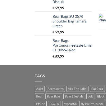
Bisquit
€
59,99
Bear Bags SU 3576
Shoulder Bag Tamara
Green
€
59,99
Bear Bags
Portomonneetasje Uma
CL 30996 Red
€
89,99
TAGS
Aalst
Accessoires
Alix The Label
Bag2bag
Bear
Bear Bags
Bear Lifestyle
belt
Black
Blouse
BR&DY
bypourtoi
By Pourtoi Mode