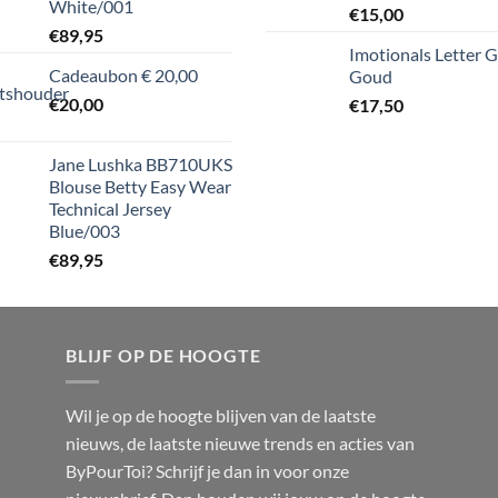
White/001
€
15,00
€
89,95
Imotionals Letter G
Cadeaubon € 20,00
Goud
€
20,00
€
17,50
Jane Lushka BB710UKS
Blouse Betty Easy Wear
Technical Jersey
Blue/003
€
89,95
BLIJF OP DE HOOGTE
Wil je op de hoogte blijven van de laatste
nieuws, de laatste nieuwe trends en acties van
ByPourToi? Schrijf je dan in voor onze