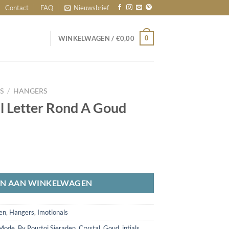
Contact
FAQ
Nieuwsbrief
0
WINKELWAGEN /
€
0,00
S
/
HANGERS
al Letter Rond A Goud
Goud aantal
N AAN WINKELWAGEN
len
,
Hangers
,
Imotionals
 Mode
,
By Pourtoi Sieraden
,
Crystal
,
Goud
,
intials
,