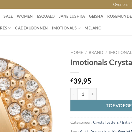
Over ons
SALE
WOMEN
ESQUALO
JANE LUSHKA
GEISHA
ROSEMUNDE
RES
CADEAUBONNEN
IMOTIONALS
MELANO
HOME
/
BRAND
/
IMOTIONAL
Imotionals Cryst
Toevoegen
39,95
€
aan
wenslijst
Imotionals Crystal Letter Rond A 
TOEVOEGE
Categorieën:
Crystal Letters / Initia
Tags:
Aalst
,
Accessoires
,
By Pourtoi