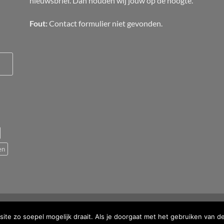
nieuwsbrief. Dan houden wij jouw op de hoogte.
Fout:
Contact formulier niet gevonden.
en
te zo soepel mogelijk draait. Als je doorgaat met het gebruiken van d