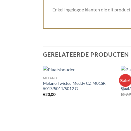
Enkel ingelogde klanten die dit produc
GERELATEERDE PRODUCTEN
MELANO
BRAN
Sale!
Melano Twisted Meddy CZ M01SR
Knit 
5017/5011/5012 G
Sjaal
Toevoegen
€
20,00
€
29,
aan
wenslijst