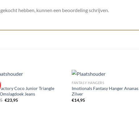
t gekocht hebben, kunnen een beoordeling schrijven.
D
FANTASY HANGERS
Factory Coco Junior Triangle
Imotionals Fantasy Hanger Ananas
/Omslagdoek Jeans
Zilver
Toevoegen
Toevoe
Oorspronkelijke
Huidige
95
€
23,95
€
14,95
aan
aan
prijs
prijs
wenslijst
wenslij
was:
is:
€29,95.
€23,95.