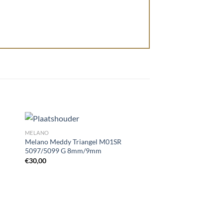
MELANO
MELANO
Melano Meddy Triangel M01SR
Melano Meddy Trian
5097/5099 G 8mm/9mm
5097/5099 SS 8mm
gen
Toevoegen
€
30,00
€
30,00
aan
st
wenslijst