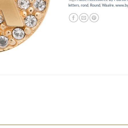
letters
,
rond
,
Round
,
Waalre
,
www.by