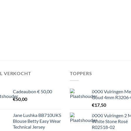
EL VERKOCHT
TOPPERS
Cadeaubon € 50,00
iXXXi Vulringen M
Goud 4mm R3206-
€
50,00
€
17,50
Jane Lushka BB710UKS
iXXXi Vulringen 2
Blouse Betty Easy Wear
White Stone Rosé
Technical Jersey
R02518-02