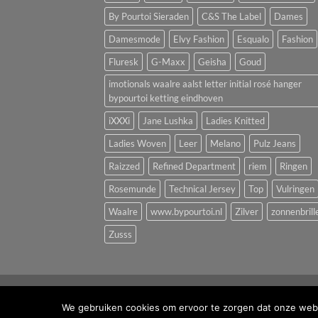
By Pourtoi Sieraden
C&S The Label
Dames
Damesmode
Elvy Fashion
Esqualo
Fashion
Fluresk
G-Maxx
Geisha
Goud
imotionals waalre aalst letter initial rosé hanger
bypourtoi ketting eindhoven
iXXXi
Jane Lushka
Ladies Knitted
Ladies Woven
Leer
Melano
Pulz Jeans
Raizzed
Refined Department
riem
Ringen
Rosemunde
Technical Jersey
Top
Vulringen
Waalre
www.bypourtoi.nl
Zilver
zonnenbrill
Zusss
OVER ONS
CONTACT
FAQ
We gebruiken cookies om ervoor te zorgen dat onze websi
Copyright 2026 ©
ByPourToi