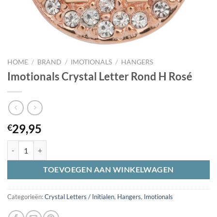
HOME
/
BRAND
/
IMOTIONALS
/
HANGERS
Imotionals Crystal Letter Rond H Rosé
29,95
€
Imotionals Crystal Letter Rond H Rosé aantal
TOEVOEGEN AAN WINKELWAGEN
Categorieën:
Crystal Letters / Initialen
,
Hangers
,
Imotionals