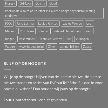
Fluresk
G-Maxx
Geisha
Goud
imotionals waalre aalst letter initial rosé hanger bypourtoi ketting
eindhoven
iXXXi
Jane Lushka
Ladies Knitted
Ladies Woven
Leer
Melano
Pulz Jeans
Raizzed
Refined Department
riem
Ringen
Rosemunde
Technical Jersey
Top
Vulringen
Waalre
www.bypourtoi.nl
Zilver
zonnenbrillen
Zusss
BLIJF OP DE HOOGTE
Wil je op de hoogte blijven van de laatste nieuws, de laatste
nieuwe trends en acties van ByPourToi? Schrijf je dan in voor
onze nieuwsbrief. Dan houden wij jouw op de hoogte.
Fout:
Contact formulier niet gevonden.