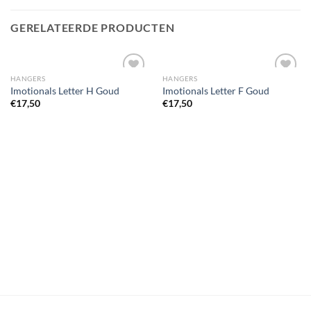
GERELATEERDE PRODUCTEN
HANGERS
HANGERS
Imotionals Letter H Goud
Imotionals Letter F Goud
€
17,50
€
17,50
Toevoegen
Toevoegen
aan
aan
wenslijst
wenslijst