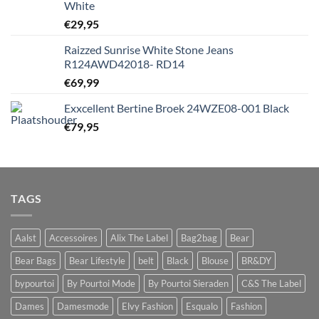
White
€
29,95
Raizzed Sunrise White Stone Jeans
R124AWD42018- RD14
€
69,99
Exxcellent Bertine Broek 24WZE08-001 Black
€
79,95
TAGS
Aalst
Accessoires
Alix The Label
Bag2bag
Bear
Bear Bags
Bear Lifestyle
belt
Black
Blouse
BR&DY
bypourtoi
By Pourtoi Mode
By Pourtoi Sieraden
C&S The Label
Dames
Damesmode
Elvy Fashion
Esqualo
Fashion