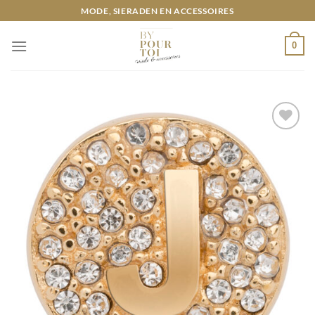
Ga
MODE, SIERADEN EN ACCESSOIRES
naar
inhoud
0
Toevoegen
aan
wenslijst