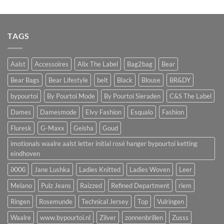
TAGS
Aalst
Accessoires
Alix The Label
Bag2bag
Bear
Bear Bags
Bear Lifestyle
belt
Black
Blouse
BR&DY
bypourtoi
By Pourtoi Mode
By Pourtoi Sieraden
C&S The Label
Dames
Damesmode
Elvy Fashion
Esqualo
Fashion
Fluresk
G-Maxx
Geisha
Goud
imotionals waalre aalst letter initial rosé hanger bypourtoi ketting
eindhoven
iXXXi
Jane Lushka
Ladies Knitted
Ladies Woven
Leer
Melano
Pulz Jeans
Raizzed
Refined Department
riem
Ringen
Rosemunde
Technical Jersey
Top
Vulringen
Waalre
www.bypourtoi.nl
Zilver
zonnenbrillen
Zusss