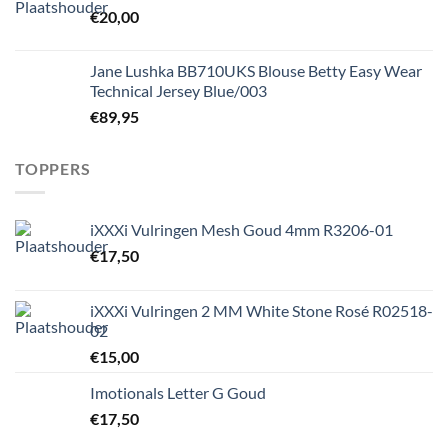
€
20,00
Jane Lushka BB710UKS Blouse Betty Easy Wear
Technical Jersey Blue/003
€
89,95
TOPPERS
iXXXi Vulringen Mesh Goud 4mm R3206-01
€
17,50
iXXXi Vulringen 2 MM White Stone Rosé R02518-
02
€
15,00
Imotionals Letter G Goud
€
17,50