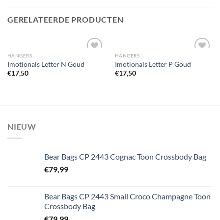
GERELATEERDE PRODUCTEN
HANGERS
HANGERS
Imotionals Letter N Goud
Imotionals Letter P Goud
€
17,50
€
17,50
Toevoegen
Toevoegen
aan
aan
wenslijst
wenslijst
NIEUW
Bear Bags CP 2443 Cognac Toon Crossbody Bag
€
79,99
Bear Bags CP 2443 Small Croco Champagne Toon
Crossbody Bag
€
79,99