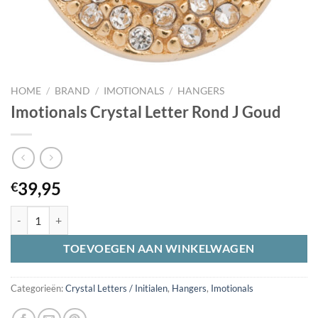
HOME
/
BRAND
/
IMOTIONALS
/
HANGERS
Imotionals Crystal Letter Rond J Goud
39,95
€
Imotionals Crystal Letter Rond J Goud aantal
TOEVOEGEN AAN WINKELWAGEN
Categorieën:
Crystal Letters / Initialen
,
Hangers
,
Imotionals