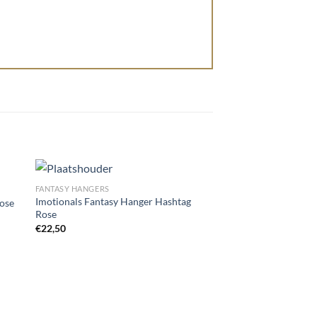
FANTASY HANGERS
Imotionals Fantasy Hanger Hashtag
Rose
Rose
gen
Toevoegen
€
22,50
aan
st
wenslijst