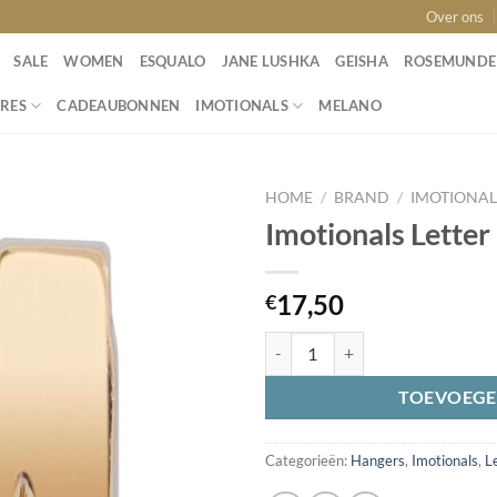
Over ons
SALE
WOMEN
ESQUALO
JANE LUSHKA
GEISHA
ROSEMUNDE
RES
CADEAUBONNEN
IMOTIONALS
MELANO
HOME
/
BRAND
/
IMOTIONAL
Imotionals Lette
Toevoegen
17,50
€
aan
wenslijst
Imotionals Letter M Goud aantal
TOEVOEGE
Categorieën:
Hangers
,
Imotionals
,
Le