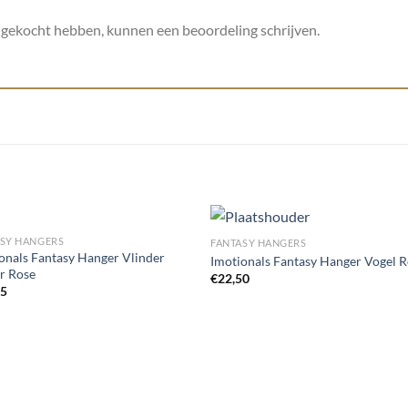
t gekocht hebben, kunnen een beoordeling schrijven.
ASY HANGERS
FANTASY HANGERS
onals Fantasy Hanger Vlinder
Imotionals Fantasy Hanger Vogel 
er Rose
€
22,50
Toevoegen
Toevoe
95
aan
aan
wenslijst
wenslij