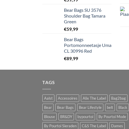
Bear Bags SU 3576
Shoulder Bag Tamara
Green
€
59,99
Bear Bags
Portomonneetasje Uma
CL 30996 Red
€
89,99
TAGS
Aalst
Accessoires
Alix The Label
Bag2bag
Bear
Bear Bags
Bear Lifestyle
belt
Black
Blouse
BR&DY
bypourtoi
By Pourtoi Mode
By Pourtoi Sieraden
C&S The Label
Dames