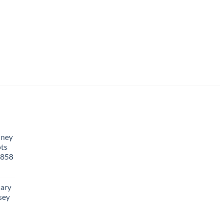
HANGERS
Imotionals Letter H 
€
17,50
dney
ots
 858
lary
sey