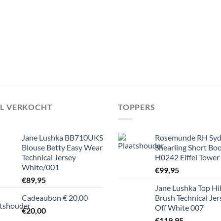
EL VERKOCHT
TOPPERS
Jane Lushka BB710UKS
Rosemunde RH Sy
Blouse Betty Easy Wear
Shearling Short Bo
Technical Jersey
H0242 Eiffel Tower
White/001
€
99,95
€
89,95
Jane Lushka Top Hi
Cadeaubon € 20,00
Brush Technical Jer
Off White 007
€
20,00
€
119,95