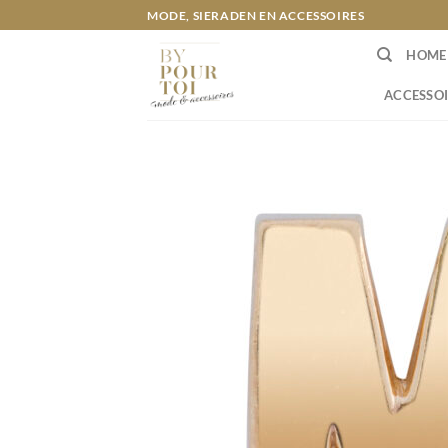
Ga
MODE, SIERADEN EN ACCESSOIRES
naar
HOME
inhoud
ACCESSOI