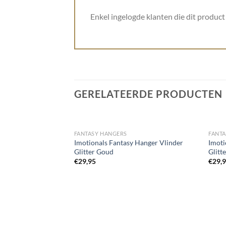
Enkel ingelogde klanten die dit produc
GERELATEERDE PRODUCTEN
FANTASY HANGERS
FANT
Imotionals Fantasy Hanger Vlinder
Imoti
Glitter Goud
Glitt
Toevoegen
€
29,95
€
29,
aan
wenslijst