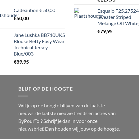
Cadeaubon € 50,00
Esqualo F25.27524
Sweater Striped
€
50,00
Melange Off White
€
79,95
Jane Lushka BB710UKS
Blouse Betty Easy Wear
Technical Jersey
Blue/003
€
89,95
BLIJF OP DE HOOGTE
Wil je op de hoogte blijven van de laatste
nieuws, de laatste nieuwe trends en acties van
ByPourToi? Schrijf je dan in voor onze
nieuwsbrief. Dan houden wij jouw op de hoogte.