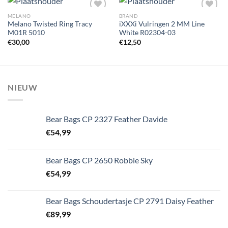
MELANO
BRAND
Melano Twisted Ring Tracy
iXXXi Vulringen 2 MM Line
M01R 5010
White R02304-03
Toevoegen
Toevoegen
€
30,00
€
12,50
aan
aan
wenslijst
wenslijst
NIEUW
Bear Bags CP 2327 Feather Davide
€
54,99
Bear Bags CP 2650 Robbie Sky
€
54,99
Bear Bags Schoudertasje CP 2791 Daisy Feather
€
89,99