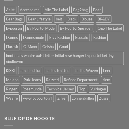
Aalst
Accessoires
Alix The Label
Bag2bag
Bear
Bear Bags
Bear Lifestyle
belt
Black
Blouse
BR&DY
bypourtoi
By Pourtoi Mode
By Pourtoi Sieraden
C&S The Label
Dames
Damesmode
Elvy Fashion
Esqualo
Fashion
Fluresk
G-Maxx
Geisha
Goud
imotionals waalre aalst letter initial rosé hanger bypourtoi ketting
eindhoven
iXXXi
Jane Lushka
Ladies Knitted
Ladies Woven
Leer
Melano
Pulz Jeans
Raizzed
Refined Department
riem
Ringen
Rosemunde
Technical Jersey
Top
Vulringen
Waalre
www.bypourtoi.nl
Zilver
zonnenbrillen
Zusss
BLIJF OP DE HOOGTE