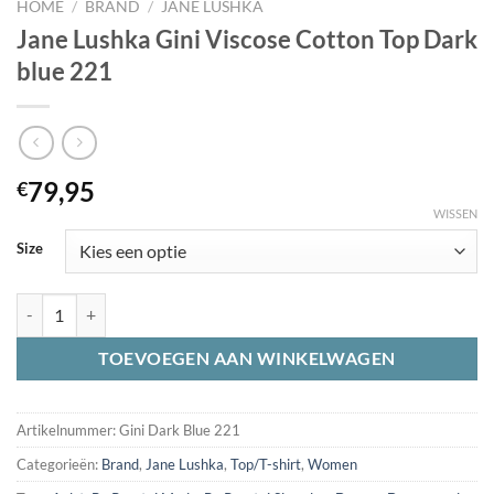
HOME
/
BRAND
/
JANE LUSHKA
Jane Lushka Gini Viscose Cotton Top Dark
blue 221
79,95
€
WISSEN
Size
Jane Lushka Gini Viscose Cotton Top Dark blue 221 aantal
TOEVOEGEN AAN WINKELWAGEN
Artikelnummer:
Gini Dark Blue 221
Categorieën:
Brand
,
Jane Lushka
,
Top/T-shirt
,
Women