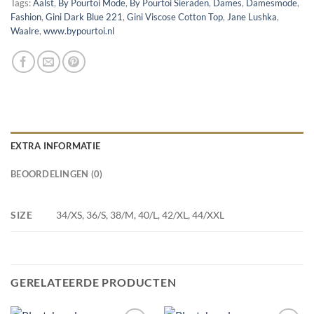
Tags:
Aalst
,
By Pourtoi Mode
,
By Pourtoi Sieraden
,
Dames
,
Damesmode
,
Fashion
,
Gini Dark Blue 221
,
Gini Viscose Cotton Top
,
Jane Lushka
,
Waalre
,
www.bypourtoi.nl
EXTRA INFORMATIE
BEOORDELINGEN (0)
SIZE
34/XS, 36/S, 38/M, 40/L, 42/XL, 44/XXL
GERELATEERDE PRODUCTEN