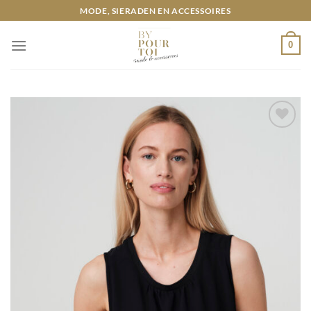
Ga
MODE, SIERADEN EN ACCESSOIRES
naar
inhoud
0
Toevoegen
aan
wenslijst