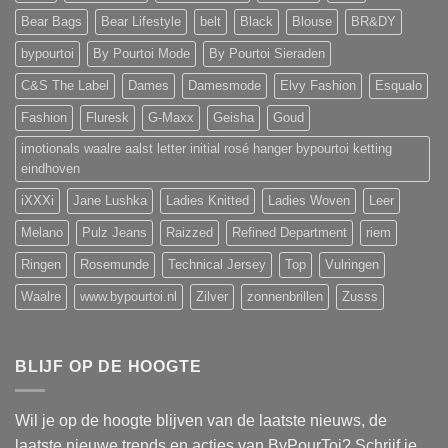
Bear Bags
Bear Lifestyle
belt
Black
Blouse
BR&DY
bypourtoi
By Pourtoi Mode
By Pourtoi Sieraden
C&S The Label
Dames
Damesmode
Elvy Fashion
Esqualo
Fashion
Fluresk
G-Maxx
Geisha
Goud
imotionals waalre aalst letter initial rosé hanger bypourtoi ketting
eindhoven
iXXXi
Jane Lushka
Ladies Knitted
Ladies Woven
Leer
Melano
Pulz Jeans
Raizzed
Refined Department
riem
Ringen
Rosemunde
Technical Jersey
Top
Vulringen
Waalre
www.bypourtoi.nl
Zilver
zonnenbrillen
Zusss
BLIJF OP DE HOOGTE
Wil je op de hoogte blijven van de laatste nieuws, de
laatste nieuwe trends en acties van ByPourToi? Schrijf je