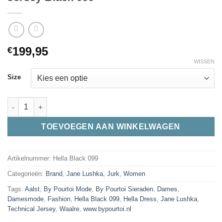
199,95
€
WISSEN
Size
Jane Lushka Hella Dress Technical Jersey Black 099 aantal
TOEVOEGEN AAN WINKELWAGEN
Artikelnummer:
Hella Black 099
Categorieën:
Brand
,
Jane Lushka
,
Jurk
,
Women
Tags:
Aalst
,
By Pourtoi Mode
,
By Pourtoi Sieraden
,
Dames
,
Damesmode
,
Fashion
,
Hella Black 099
,
Hella Dress
,
Jane Lushka
,
Technical Jersey
,
Waalre
,
www.bypourtoi.nl