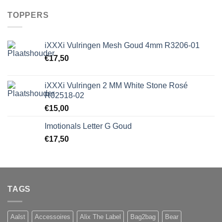
TOPPERS
iXXXi Vulringen Mesh Goud 4mm R3206-01
€
17,50
iXXXi Vulringen 2 MM White Stone Rosé
R02518-02
€
15,00
Imotionals Letter G Goud
€
17,50
TAGS
Aalst
Accessoires
Alix The Label
Bag2bag
Bear