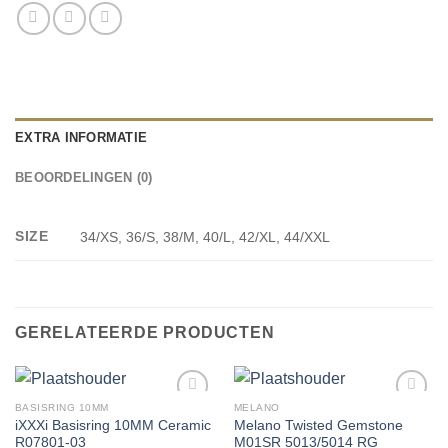
EXTRA INFORMATIE
BEOORDELINGEN (0)
SIZE
34/XS, 36/S, 38/M, 40/L, 42/XL, 44/XXL
GERELATEERDE PRODUCTEN
BASISRING 10MM
MELANO
iXXXi Basisring 10MM Ceramic
Melano Twisted Gemstone
R07801-03
M01SR 5013/5014 RG