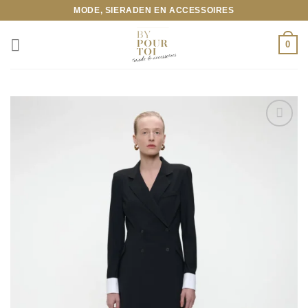
Ga
MODE, SIERADEN EN ACCESSOIRES
naar
inhoud
0
Toevoegen
aan
wenslijst