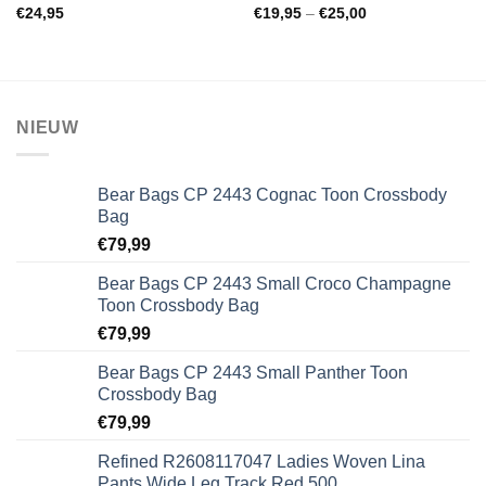
Toevoegen
Toevoegen
€
24,95
€
19,95
–
€
25,00
aan
aan
wenslijst
wenslijst
NIEUW
Bear Bags CP 2443 Cognac Toon Crossbody
Bag
€
79,99
Bear Bags CP 2443 Small Croco Champagne
Toon Crossbody Bag
€
79,99
Bear Bags CP 2443 Small Panther Toon
Crossbody Bag
€
79,99
Refined R2608117047 Ladies Woven Lina
Pants Wide Leg Track Red 500