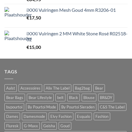
iXXXi Vulringen Mesh Goud 4mm R3206-01
€
17,50
iXXXi Vulringen 2 MM White Stone Rosé R02518-
02
€
15,00
TAGS
Aalst
Accessoires
Alix The Label
Bag2bag
Bear
Bear Bags
Bear Lifestyle
belt
Black
Blouse
BR&DY
bypourtoi
By Pourtoi Mode
By Pourtoi Sieraden
C&S The Label
Dames
Damesmode
Elvy Fashion
Esqualo
Fashion
Fluresk
G-Maxx
Geisha
Goud