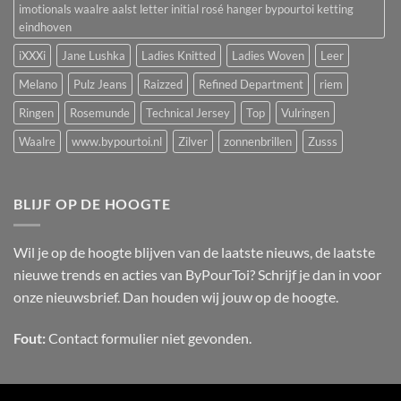
imotionals waalre aalst letter initial rosé hanger bypourtoi ketting
eindhoven
iXXXi
Jane Lushka
Ladies Knitted
Ladies Woven
Leer
Melano
Pulz Jeans
Raizzed
Refined Department
riem
Ringen
Rosemunde
Technical Jersey
Top
Vulringen
Waalre
www.bypourtoi.nl
Zilver
zonnenbrillen
Zusss
BLIJF OP DE HOOGTE
Wil je op de hoogte blijven van de laatste nieuws, de laatste
nieuwe trends en acties van ByPourToi? Schrijf je dan in voor
onze nieuwsbrief. Dan houden wij jouw op de hoogte.
Fout:
Contact formulier niet gevonden.