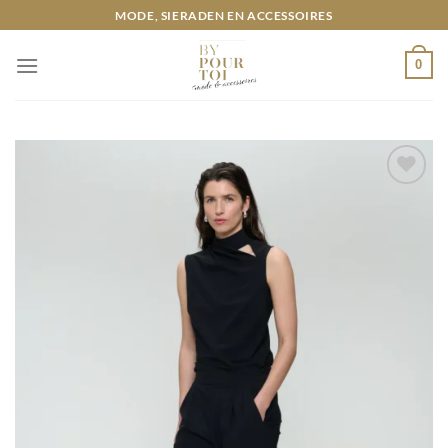
Ga
MODE, SIERADEN EN ACCESSOIRES
naar
inhoud
0
Toevoegen
aan
wenslijst