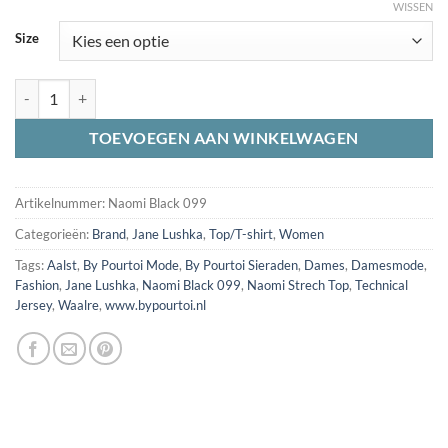
WISSEN
Size
Jane Lushka Naomi Strech Top Technical Jersey Black 099 aantal
TOEVOEGEN AAN WINKELWAGEN
Artikelnummer:
Naomi Black 099
Categorieën:
Brand
,
Jane Lushka
,
Top/T-shirt
,
Women
Tags:
Aalst
,
By Pourtoi Mode
,
By Pourtoi Sieraden
,
Dames
,
Damesmode
,
Fashion
,
Jane Lushka
,
Naomi Black 099
,
Naomi Strech Top
,
Technical
Jersey
,
Waalre
,
www.bypourtoi.nl