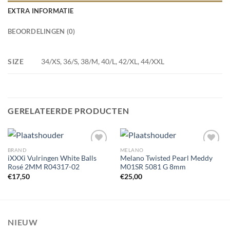
EXTRA INFORMATIE
BEOORDELINGEN (0)
SIZE
34/XS, 36/S, 38/M, 40/L, 42/XL, 44/XXL
GERELATEERDE PRODUCTEN
BRAND
MELANO
iXXXi Vulringen White Balls
Melano Twisted Pearl Meddy
Rosé 2MM R04317-02
M01SR 5081 G 8mm
Toevoegen
Toevoegen
€
17,50
€
25,00
aan
aan
wenslijst
wenslijst
NIEUW