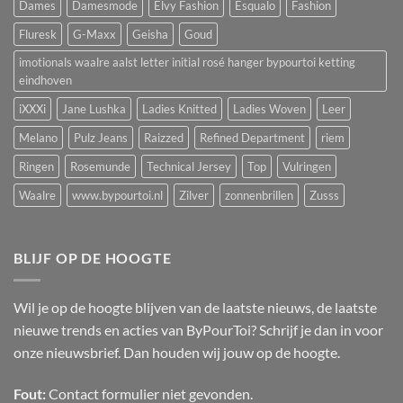
Dames
Damesmode
Elvy Fashion
Esqualo
Fashion
Fluresk
G-Maxx
Geisha
Goud
imotionals waalre aalst letter initial rosé hanger bypourtoi ketting
eindhoven
iXXXi
Jane Lushka
Ladies Knitted
Ladies Woven
Leer
Melano
Pulz Jeans
Raizzed
Refined Department
riem
Ringen
Rosemunde
Technical Jersey
Top
Vulringen
Waalre
www.bypourtoi.nl
Zilver
zonnenbrillen
Zusss
BLIJF OP DE HOOGTE
Wil je op de hoogte blijven van de laatste nieuws, de laatste
nieuwe trends en acties van ByPourToi? Schrijf je dan in voor
onze nieuwsbrief. Dan houden wij jouw op de hoogte.
Fout:
Contact formulier niet gevonden.