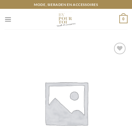
Ga
MODE, SIERADEN EN ACCESSOIRES
naar
inhoud
0
Toevoegen
aan
wenslijst