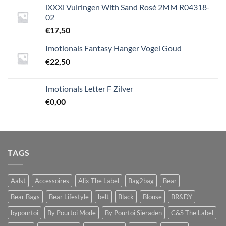
iXXXi Vulringen With Sand Rosé 2MM R04318-
02
€
17,50
Imotionals Fantasy Hanger Vogel Goud
€
22,50
Imotionals Letter F Zilver
€
0,00
TAGS
Aalst
Accessoires
Alix The Label
Bag2bag
Bear
Bear Bags
Bear Lifestyle
belt
Black
Blouse
BR&DY
bypourtoi
By Pourtoi Mode
By Pourtoi Sieraden
C&S The Label