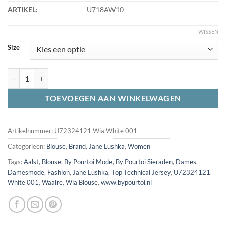
ARTIKEL:
U718AW10
WISSEN
Size
Jane Lushka U72324121 Wia Blouse Technical Jersey White 001 aanta
TOEVOEGEN AAN WINKELWAGEN
Artikelnummer:
U72324121 Wia White 001
Categorieën:
Blouse
,
Brand
,
Jane Lushka
,
Women
Tags:
Aalst
,
Blouse
,
By Pourtoi Mode
,
By Pourtoi Sieraden
,
Dames
,
Damesmode
,
Fashion
,
Jane Lushka
,
Top Technical Jersey
,
U72324121
White 001
,
Waalre
,
Wia Blouse
,
www.bypourtoi.nl