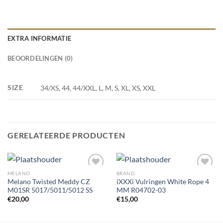
EXTRA INFORMATIE
BEOORDELINGEN (0)
SIZE
34/XS, 44, 44/XXL, L, M, S, XL, XS, XXL
GERELATEERDE PRODUCTEN
MELANO
BRAND
Melano Twisted Meddy CZ
iXXXi Vulringen White Rope 4
M01SR 5017/5011/5012 SS
MM R04702-03
Toevoegen
Toevoegen
€
20,00
€
15,00
aan
aan
wenslijst
wenslijst