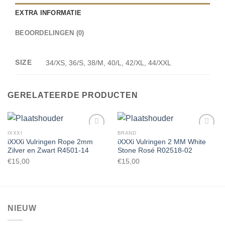
EXTRA INFORMATIE
BEOORDELINGEN (0)
SIZE
34/XS, 36/S, 38/M, 40/L, 42/XL, 44/XXL
GERELATEERDE PRODUCTEN
IXXXI
BRAND
iXXXi Vulringen Rope 2mm
iXXXi Vulringen 2 MM White
Zilver en Zwart R4501-14
Stone Rosé R02518-02
Toevoegen
Toevoegen
€
15,00
€
15,00
aan
aan
wenslijst
wenslijst
NIEUW