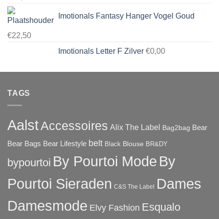
Imotionals Fantasy Hanger Vogel Goud
€
22,50
Imotionals Letter F Zilver
€
0,00
TAGS
Aalst
Accessoires
Alix The Label
Bear
Bag2bag
belt
Bear Bags
Bear Lifestyle
Blouse
Black
BR&DY
By Pourtoi Mode
By
bypourtoi
Pourtoi Sieraden
Dames
C&S The Label
Damesmode
Esqualo
Elvy Fashion