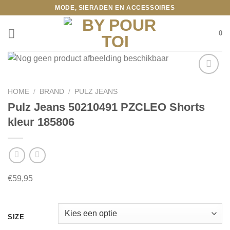
Ga
MODE, SIERADEN EN ACCESSOIRES
naar
inhoud
0
HOME
/
BRAND
/
PULZ JEANS
Toevoegen
Pulz Jeans 50210491 PZCLEO Shorts
aan
kleur 185806
wenslijst
€
59,95
SIZE