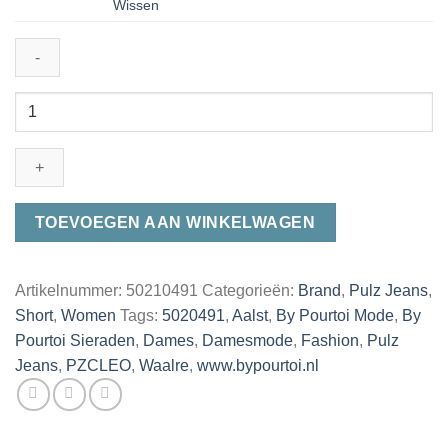
Wissen
Pulz
Jeans
50210491
PZCLEO
Shorts
kleur
TOEVOEGEN AAN WINKELWAGEN
185806
aantal
Artikelnummer:
50210491
Categorieën:
Brand
,
Pulz Jeans
,
Short
,
Women
Tags:
5020491
,
Aalst
,
By Pourtoi Mode
,
By
Pourtoi Sieraden
,
Dames
,
Damesmode
,
Fashion
,
Pulz
Jeans
,
PZCLEO
,
Waalre
,
www.bypourtoi.nl