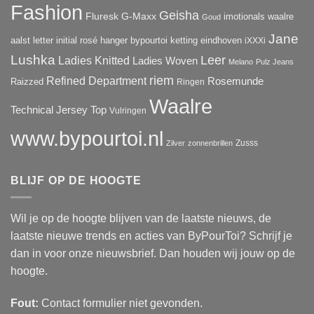
Fashion
Geisha
Fluresk
G-Maxx
imotionals waalre
Goud
Jane
aalst letter initial rosé hanger bypourtoi ketting eindhoven
iXXXi
Lushka
Leer
Ladies Knitted
Ladies Woven
Melano
Pulz Jeans
riem
Refined Department
Rosemunde
Raizzed
Ringen
Waalre
Technical Jersey
Top
Vulringen
www.bypourtoi.nl
Zusss
Zilver
zonnenbrillen
BLIJF OP DE HOOGTE
Wil je op de hoogte blijven van de laatste nieuws, de
laatste nieuwe trends en acties van ByPourToi? Schrijf je
dan in voor onze nieuwsbrief. Dan houden wij jouw op de
hoogte.
Fout:
Contact formulier niet gevonden.