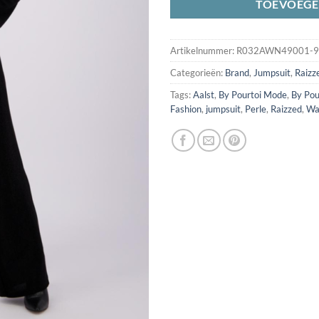
TOEVOEGE
Artikelnummer:
R032AWN49001-9
Categorieën:
Brand
,
Jumpsuit
,
Raizz
Tags:
Aalst
,
By Pourtoi Mode
,
By Pou
Fashion
,
jumpsuit
,
Perle
,
Raizzed
,
Wa