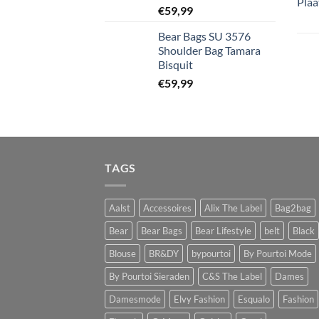
€
59,99
Bear Bags SU 3576
Shoulder Bag Tamara
Bisquit
€
59,99
TAGS
Aalst
Accessoires
Alix The Label
Bag2bag
Bear
Bear Bags
Bear Lifestyle
belt
Black
Blouse
BR&DY
bypourtoi
By Pourtoi Mode
By Pourtoi Sieraden
C&S The Label
Dames
Damesmode
Elvy Fashion
Esqualo
Fashion