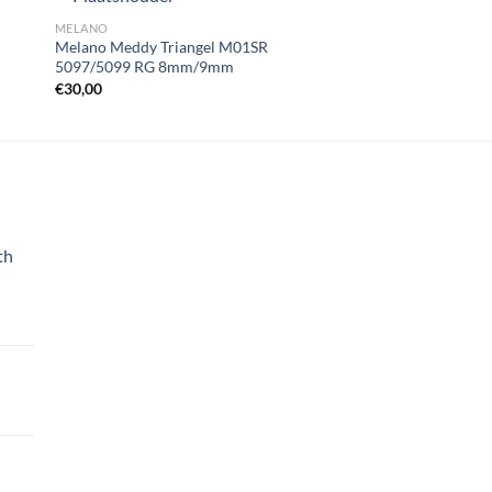
MELANO
MELANO
Melano Meddy Triangel M01SR
Melano Twisted Me
5097/5099 RG 8mm/9mm
5017/5011/5012 RG
gen
Toevoegen
€
30,00
€
20,00
aan
st
wenslijst
th
d