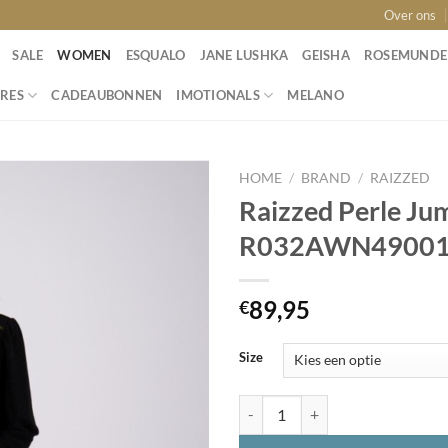
Over ons
SALE
WOMEN
ESQUALO
JANE LUSHKA
GEISHA
ROSEMUNDE
RES
CADEAUBONNEN
IMOTIONALS
MELANO
HOME
/
BRAND
/
RAIZZED
Raizzed Perle Ju
R032AWN49001
Toevoegen
aan
wenslijst
89,95
€
Size
Raizzed Perle Jumpsuit Deep Bl