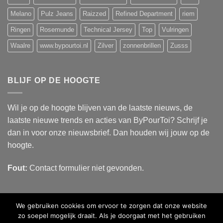
Melano
Pulz Jeans
Raizzed
Refined Department
riem
Ringen
Rosemunde
Technical Jersey
Top
Vulringen
Waalre
www.bypourtoi.nl
Zilver
zonnenbrillen
Zusss
BLIJF OP DE HOOGTE
Wil je op de hoogte blijven van de laatste nieuws, de
laatste nieuwe trends en acties van ByPourToi? Schrijf je
dan in voor onze nieuwsbrief. Dan houden wij jouw op de
hoogte.
Fout:
Contact formulier niet gevonden.
We gebruiken cookies om ervoor te zorgen dat onze website
zo soepel mogelijk draait. Als je doorgaat met het gebruiken