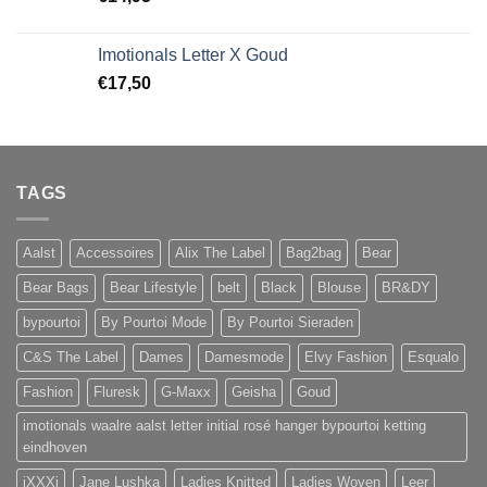
Imotionals Letter X Goud
€
17,50
TAGS
Aalst
Accessoires
Alix The Label
Bag2bag
Bear
Bear Bags
Bear Lifestyle
belt
Black
Blouse
BR&DY
bypourtoi
By Pourtoi Mode
By Pourtoi Sieraden
C&S The Label
Dames
Damesmode
Elvy Fashion
Esqualo
Fashion
Fluresk
G-Maxx
Geisha
Goud
imotionals waalre aalst letter initial rosé hanger bypourtoi ketting
eindhoven
iXXXi
Jane Lushka
Ladies Knitted
Ladies Woven
Leer