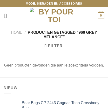
Ga
MODE, SIERADEN EN ACCESSOIRES
naar
inhoud
0
HOME
/
PRODUCTEN GETAGGED “960 GREY
MELANGE”
FILTER
Geen producten gevonden die aan je zoekcriteria voldoen.
NIEUW
Bear Bags CP 2443 Cognac Toon Crossbody
Bag