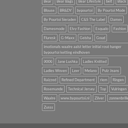
Bear
Bear Bags
Bear Lifestyle
belt
Black
Blouse
BR&DY
bypourtoi
By Pourtoi Mode
By Pourtoi Sieraden
C&S The Label
Dames
Damesmode
Elvy Fashion
Esqualo
Fashion
Fluresk
G-Maxx
Geisha
Goud
imotionals waalre aalst letter initial rosé hanger
bypourtoi ketting eindhoven
iXXXi
Jane Lushka
Ladies Knitted
Ladies Woven
Leer
Melano
Pulz Jeans
Raizzed
Refined Department
riem
Ringen
Rosemunde
Technical Jersey
Top
Vulringen
Waalre
www.bypourtoi.nl
Zilver
zonnenbrill
Zusss