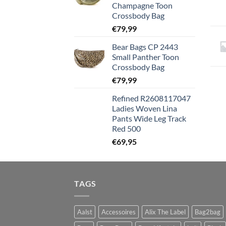
Champagne Toon
Crossbody Bag
€
79,99
Bear Bags CP 2443
Small Panther Toon
Crossbody Bag
€
79,99
Refined R2608117047
Ladies Woven Lina
Pants Wide Leg Track
Red 500
€
69,95
TAGS
Aalst
Accessoires
Alix The Label
Bag2bag