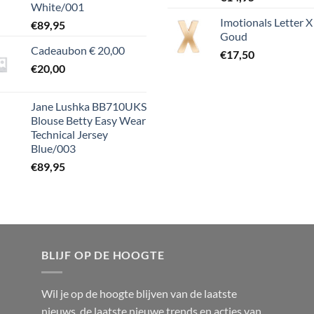
White/001
Imotionals Letter X
€
89,95
Goud
Cadeaubon € 20,00
€
17,50
€
20,00
Jane Lushka BB710UKS
Blouse Betty Easy Wear
Technical Jersey
Blue/003
€
89,95
BLIJF OP DE HOOGTE
Wil je op de hoogte blijven van de laatste
nieuws, de laatste nieuwe trends en acties van