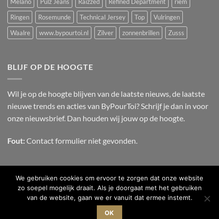
Melano
Pulz Jeans
Raizzed
Refined Department
riem
Ringen
Rosemunde
Technical Jersey
Top
Vulringen
Waalre
www.bypourtoi.nl
Zilver
zonnenbrillen
Zusss
BLIJF OP DE HOOGTE
Wil je op de hoogte blijven van de laatste nieuws, de laatste
nieuwe trends en acties van ByPourToi? Schrijf je dan in voor
onze nieuwsbrief. Dan houden wij jouw op de hoogte.
Fout:
Contact formulier niet gevonden.
We gebruiken cookies om ervoor te zorgen dat onze website
zo soepel mogelijk draait. Als je doorgaat met het gebruiken
van de website, gaan we er vanuit dat ermee instemt.
OVER ONS
CONTACT
FAQ
OK
Copyright 2026 ©
ByPourToi