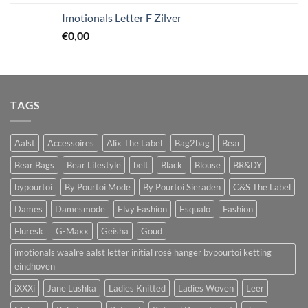
Imotionals Letter F Zilver
€
0,00
TAGS
Aalst
Accessoires
Alix The Label
Bag2bag
Bear
Bear Bags
Bear Lifestyle
belt
Black
Blouse
BR&DY
bypourtoi
By Pourtoi Mode
By Pourtoi Sieraden
C&S The Label
Dames
Damesmode
Elvy Fashion
Esqualo
Fashion
Fluresk
G-Maxx
Geisha
Goud
imotionals waalre aalst letter initial rosé hanger bypourtoi ketting
eindhoven
iXXXi
Jane Lushka
Ladies Knitted
Ladies Woven
Leer