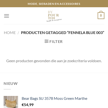
Ga
MODE, SIERADEN EN ACCESSOIRES
naar
inhoud
0
HOME
/
PRODUCTEN GETAGGED “FENNELA BLUE 003”
FILTER
Geen producten gevonden die aan je zoekcriteria voldoen.
NIEUW
Bear Bags SU 3578 Moss Green Marthe
€
54,99