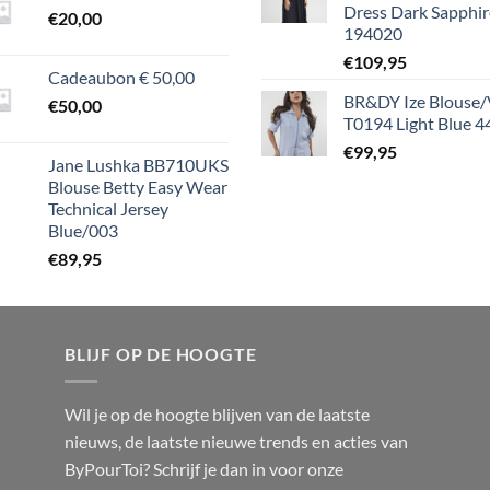
Dress Dark Sapphir
€
20,00
194020
€
109,95
Cadeaubon € 50,00
BR&DY Ize Blouse/
€
50,00
T0194 Light Blue 4
€
99,95
Jane Lushka BB710UKS
Blouse Betty Easy Wear
Technical Jersey
Blue/003
€
89,95
BLIJF OP DE HOOGTE
Wil je op de hoogte blijven van de laatste
nieuws, de laatste nieuwe trends en acties van
ByPourToi? Schrijf je dan in voor onze