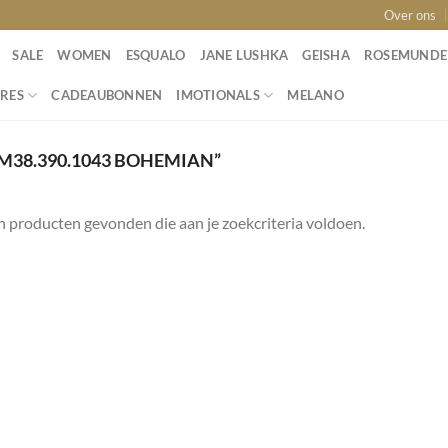
Over ons
SALE
WOMEN
ESQUALO
JANE LUSHKA
GEISHA
ROSEMUNDE
RES
CADEAUBONNEN
IMOTIONALS
MELANO
38.390.1043 BOHEMIAN”
 producten gevonden die aan je zoekcriteria voldoen.