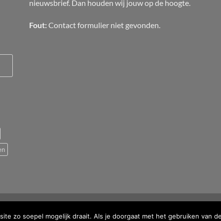
nieuwsbrief. Dan houden wij jouw op de hoogte.
Fout:
Contact formulier niet gevonden.
en
te zo soepel mogelijk draait. Als je doorgaat met het gebruiken van d