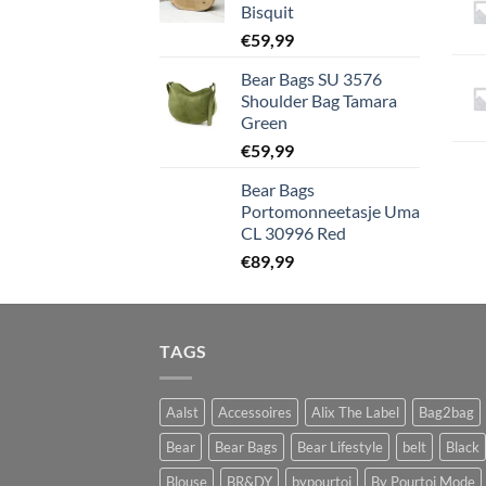
Bisquit
€
59,99
Bear Bags SU 3576
Shoulder Bag Tamara
Green
€
59,99
Bear Bags
Portomonneetasje Uma
CL 30996 Red
€
89,99
TAGS
Aalst
Accessoires
Alix The Label
Bag2bag
Bear
Bear Bags
Bear Lifestyle
belt
Black
Blouse
BR&DY
bypourtoi
By Pourtoi Mode