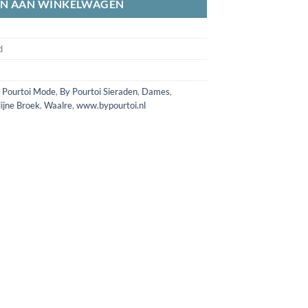
N AAN WINKELWAGEN
d
 Pourtoi Mode
,
By Pourtoi Sieraden
,
Dames
,
ijne Broek
,
Waalre
,
www.bypourtoi.nl