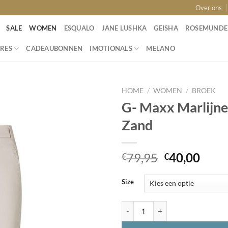
Over ons
SALE
WOMEN
ESQUALO
JANE LUSHKA
GEISHA
ROSEMUNDE
RES
CADEAUBONNEN
IMOTIONALS
MELANO
HOME
/
WOMEN
/
BROEK
G- Maxx Marlijn
Zand
Toevoegen
aan
wenslijst
Oorspronke
Huid
79,95
40,00
€
€
prijs
prijs
was:
is:
Size
€79,95.
€40,
G- Maxx Marlijne Broek 23NYG06