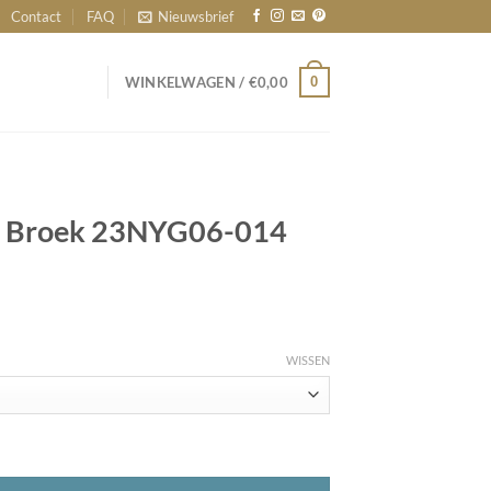
Contact
FAQ
Nieuwsbrief
0
WINKELWAGEN /
€
0,00
e Broek 23NYG06-014
lijke
ige
WISSEN
00.
-014 Zand aantal