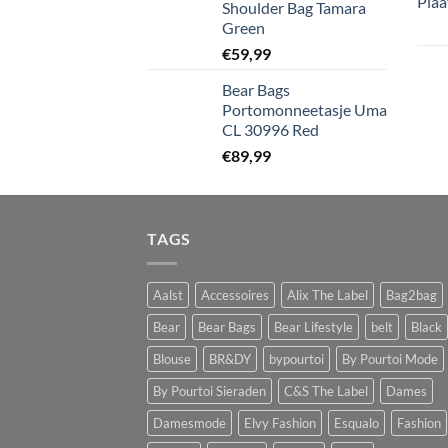
Shoulder Bag Tamara
Green
€
59,99
Bear Bags
Portomonneetasje Uma
CL 30996 Red
€
89,99
TAGS
Aalst
Accessoires
Alix The Label
Bag2bag
Bear
Bear Bags
Bear Lifestyle
belt
Black
Blouse
BR&DY
bypourtoi
By Pourtoi Mode
By Pourtoi Sieraden
C&S The Label
Dames
Damesmode
Elvy Fashion
Esqualo
Fashion