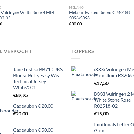
D
MELANO
 Vulringen White Rope 4 MM
Melano Twisted Round G M01SR
02-03
5096/5098
Toevoegen
Toevoe
00
€
30,00
aan
aan
wenslijst
wenslij
EL VERKOCHT
TOPPERS
Jane Lushka BB710UKS
iXXXi Vulringen M
Blouse Betty Easy Wear
Goud 4mm R3206-
Technical Jersey
€
17,50
White/001
iXXXi Vulringen 2
€
89,95
White Stone Rosé
Cadeaubon € 20,00
R02518-02
€
20,00
€
15,00
Imotionals Letter G
Cadeaubon € 50,00
Goud