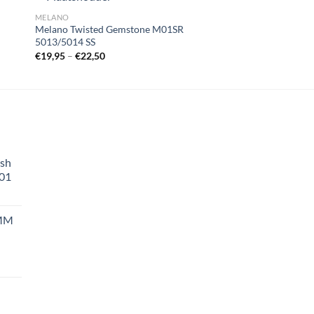
MELANO
MELANO
Melano Twisted Gemstone M01SR
Melano Meddy Trian
5013/5014 SS
5097/5099 G 8mm/
gen
Toevoegen
€
19,95
–
€
22,50
€
30,00
aan
st
wenslijst
esh
01
 MM