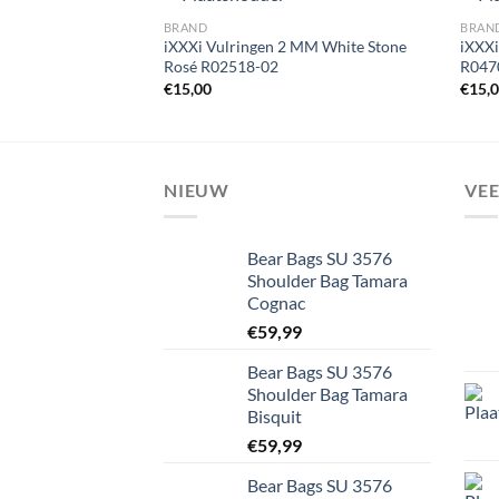
BRAND
BRAN
iXXXi Vulringen 2 MM White Stone
iXXXi
Rosé R02518-02
R047
Toevoegen
€
15,00
€
15,
aan
wenslijst
NIEUW
VE
Bear Bags SU 3576
Shoulder Bag Tamara
Cognac
€
59,99
Bear Bags SU 3576
Shoulder Bag Tamara
Bisquit
€
59,99
Bear Bags SU 3576