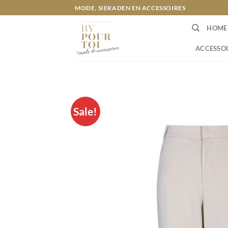
Ga
MODE, SIERADEN EN ACCESSOIRES
naar
HOME
inhoud
ACCESSOI
Sale!