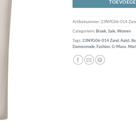
TOEVOEGE
Artikelnummer:
23NYG06-014 Zan
Categorieën:
Broek
,
Sale
,
Women
Tags:
23NYG06-014 Zand
,
Aalst
,
By
Damesmode
,
Fashion
,
G-Maxx
,
Marl